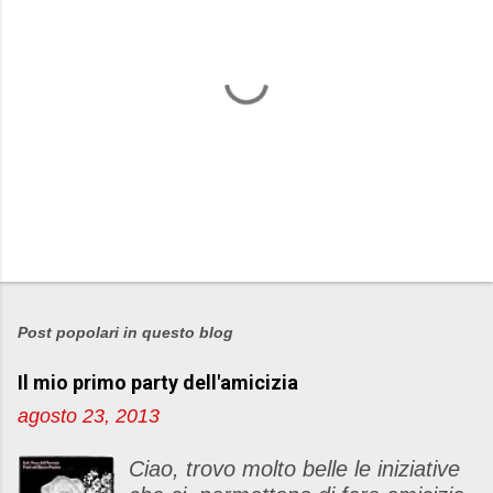
P
o
s
Post popolari in questo blog
t
Il mio primo party dell'amicizia
a
u
agosto 23, 2013
n
c
Ciao, trovo molto belle le iniziative
o