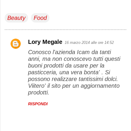
Beauty
Food
Lory Megale
16 marzo 2014 alle ore 14:52
C
Conosco l'azienda Icam da tanti
o
anni, ma non conoscevo tutti questi
m
buoni prodotti da usare per la
m
pasticceria, una vera bonta' . Si
e
possono realizzare tantissimi dolci.
Viitero' il sito per un aggiornamento
n
prodotti.
t
i
RISPONDI