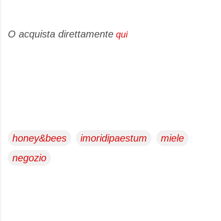
O acquista direttamente
qui
honey&bees
imoridipaestum
miele
negozio
C
o
m