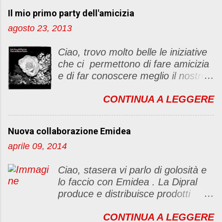
Il mio primo party dell'amicizia
agosto 23, 2013
Ciao, trovo molto belle le iniziative
che ci permettono di fare amicizia
e di far conoscere meglio il nostro
blog Oggi ho deciso di dar vita ad
CONTINUA A LEGGERE
un "party" dell'amicizia .... Mi
piacerebbe che il tutto non si
fermasse a una condivisione di
Nuova collaborazione Emidea
post, ma anche di sentimenti ed
aprile 09, 2014
emozioni. Non siete obbligate a
fare un articolino per l'iniziativa. Se
Ciao, stasera vi parlo di golosità e
avete il tempo bene, altrimenti no
lo faccio con Emidea . La Dipral
problem. :D Le regole sono le
produce e distribuisce prodotti
seguenti 1) Prelevare l'immagine
alimentari food & drinks di alta
sottostante e inserirla al lato del
CONTINUA A LEGGERE
qualità a marchio Emidea (rivolti
blog con il link del mio