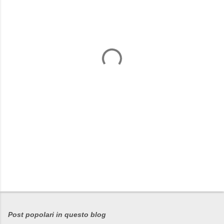
m
e
n
t
i
Post popolari in questo blog