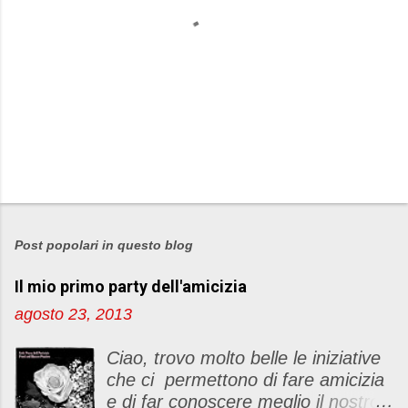
P
o
s
Post popolari in questo blog
t
Il mio primo party dell'amicizia
a
u
agosto 23, 2013
n
c
Ciao, trovo molto belle le iniziative
o
che ci permettono di fare amicizia
m
e di far conoscere meglio il nostro