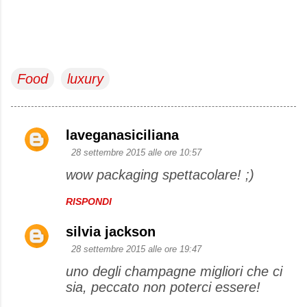
Food
luxury
laveganasiciliana
C
28 settembre 2015 alle ore 10:57
o
wow packaging spettacolare! ;)
m
m
RISPONDI
e
silvia jackson
n
28 settembre 2015 alle ore 19:47
t
uno degli champagne migliori che ci
i
sia, peccato non poterci essere!