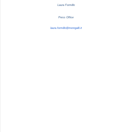
Laura Formillo
Press Office
laura.formillo@meregalli.it