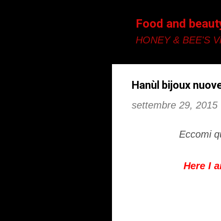
Food and beaut
HONEY & BEE'S Vi
Hanùl bijoux nuov
settembre 29, 2015
Eccomi qu
Here I 