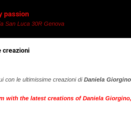
Passa ai contenuti principali
y passion
a San Luca 30R Genova
e creazioni
i con le ultimissime creazioni di
Daniela Giorgino
am with the latest creations of Daniela Giorgin