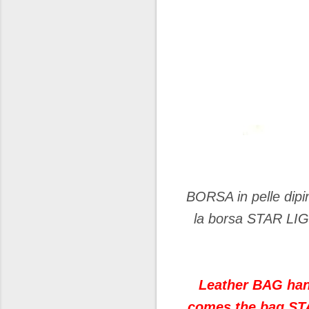
BORSA in pelle dip
la borsa STAR LIGH
Leather BAG hand
comes the bag STA