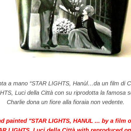
inta a mano “STAR LIGHTS, Hanùl…da un film di Ch
TS, Luci della Città con su riprodotta la famosa sc
Charlie dona un fiore alla fioraia non vedente.
 painted "STAR LIGHTS, HANUL ... by a film o
R LIGHTS, Luci della Città with reproduced o