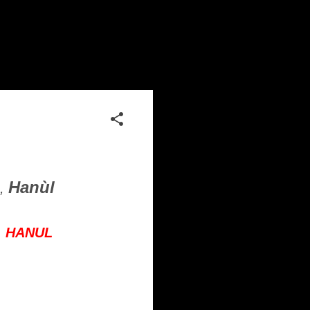
Hanùl
,
o, HANUL