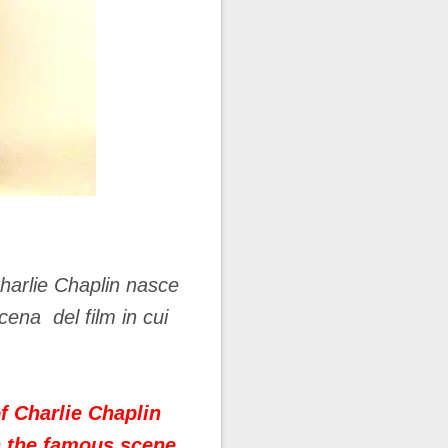
arlie Chaplin nasce
ena del film in cui
f Charlie Chaplin
n the famous scene