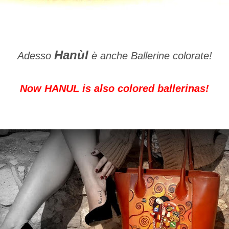
Hanùl
Adesso
è anche Ballerine colorate!
Now HANUL is also colored ballerinas!