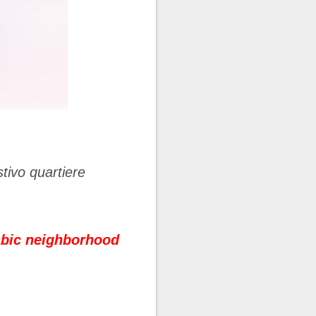
tivo quartiere
abic neighborhood