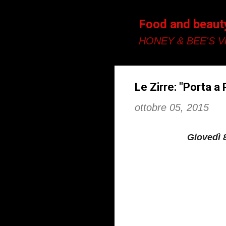
Food and beaut
HONEY & BEE'S Vi
Le Zirre: "Porta a
ottobre 05, 2015
Giovedì 8