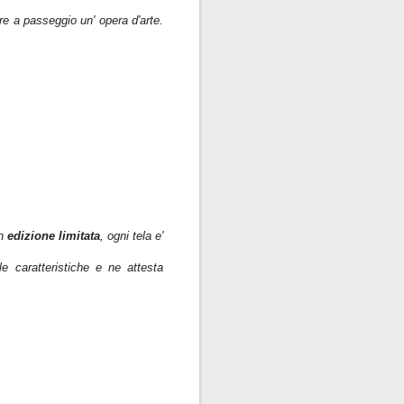
are a passeggio un' opera d'arte.
in
edizione limitata
, ogni tela e'
e caratteristiche e ne attesta