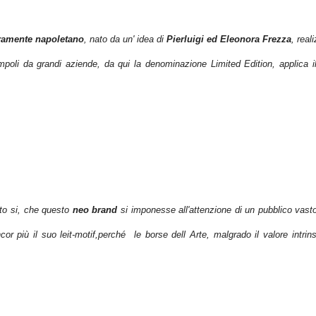
ramente napoletano
, nato da un' idea di
Pierluigi ed Eleonora Frezza
, real
poli da grandi aziende, da qui la denominazione Limited Edition, applica i
to si, che questo
neo brand
si imponesse all'attenzione di un pubblico vast
ncor più il suo leit-motif,perché le borse dell Arte, malgrado il valore intr