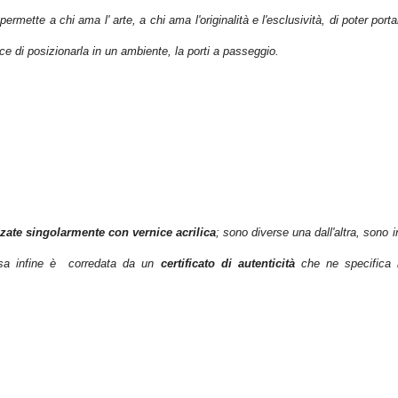
mette a chi ama l' arte, a chi ama l'originalità e l'esclusività, di poter port
vece di posizionarla in un ambiente, la porti a passeggio.
zate singolarmente con vernice acrilica
;
sono diverse una dall'altra, sono 
orsa infine è corredata da un
certificato di autenticità
che ne specifica l