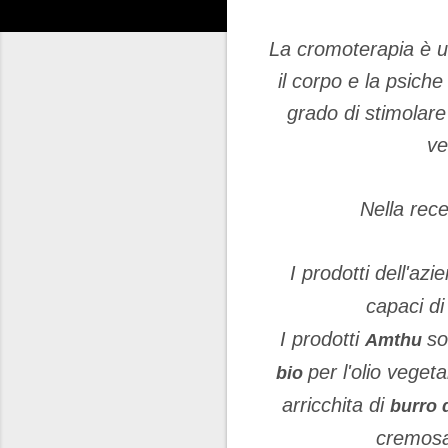
La cromoterapia è un
il corpo e la psiche
grado di stimolare
ve
Nella rece
I prodotti dell'az
capaci di
I prodotti
so
Amthu
per l'olio veget
bio
arricchita di
burro d
cremosa