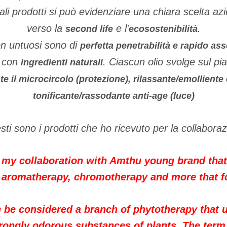
tali prodotti si può evidenziare una chiara scelta a
verso la
e l'
.
second life
ecosostenibilità
n untuosi sono di
perfetta penetrabilità e rapido a
i con
. Ciascun olio svolge sul pi
ingredienti naturali
e il microcircolo (protezione), rilassante/emolliente 
tonificante/rassodante anti-age (luce)
ti sono i prodotti che ho ricevuto per la collabora
 my collaboration with Amthu young brand that 
f aromatherapy, chromotherapy and more that fo
be considered a branch of phytotherapy that us
strongly odorous substances of plants. The ter