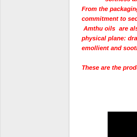
From the packaging
commitment to seco
Amthu oils are al
physical plane: dra
emollient and sooth
These are the produ