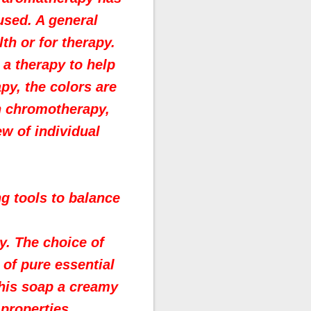
 used.
A general
lth or for therapy.
 a therapy to help
py, the colors are
n chromotherapy,
ew of individual
ng tools to balance
y.
The choice of
 of pure essential
this soap a creamy
properties.