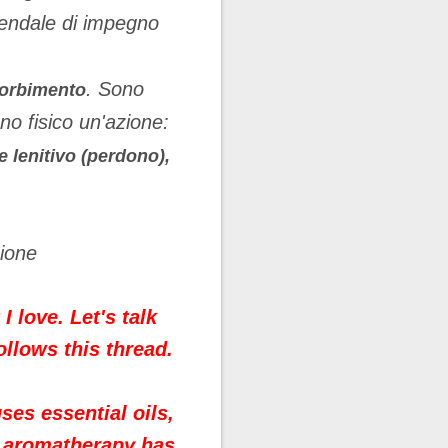
ziendale di impegno
. Sono
ssorbimento
ano fisico un'azione:
e lenitivo (perdono),
zione
I love.
Let's talk
llows this thread.
es essential oils,
m aromatherapy has