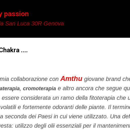
Passa ai contenuti principali
y passion
a San Luca 30R Genova
Chakra ....
Amthu
 mia collaborazione con
giovane brand che
,
e altro ancora che segue que
aterapia
cromoterapia
essere considerata un ramo della fitoterapia che usa
volatili e fortemente odoranti delle piante. Il term
si a seconda dei Paesi in cui viene utilizzato. Una de
ta: utilizzo degli olii essenziali per il mantenimen