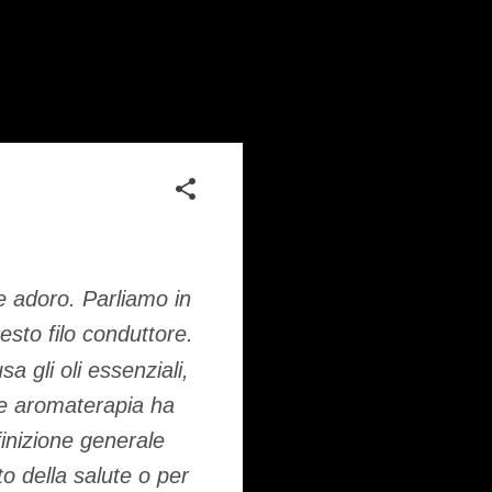
 adoro. Parliamo in
sto filo conduttore.
 gli oli essenziali,
ine aromaterapia ha
finizione generale
to della salute o per