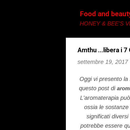
Food and beaut
HONEY & BEE'S Vi
Amthu ...libera i 7 
settembre 19, 2017
Oggi vi presento la
questo post di
arom
L'aromaterapia può 
ossia le sostanze 
significati diver
potrebbe essere ques