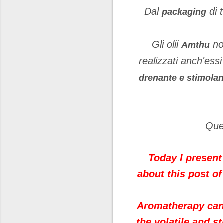
Dal
di 
packaging
Gli olii
no
Amthu
realizzati anch'ess
drenante e stimolant
Ques
Today I present
about this post o
Aromatherapy can 
the volatile and 