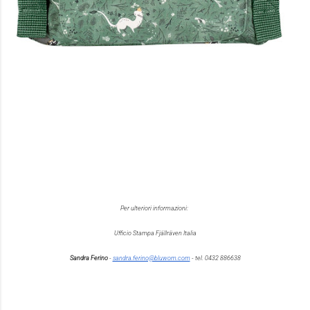
Per ulteriori informazioni:
Ufficio Stampa Fjällräven Italia
Sandra Ferino
-
sandra.ferino@bluwom.com
- tel. 0432 886638