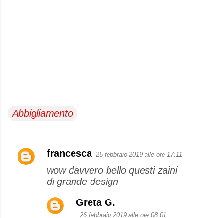
Abbigliamento
francesca
25 febbraio 2019 alle ore 17:11
C
wow davvero bello questi zaini
o
di grande design
m
m
Greta G.
e
26 febbraio 2019 alle ore 08:01