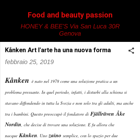
Passa ai contenuti principali
Food and beauty passion
HONEY & BEE'S Via San Luca 30R
Genova
Kånken Art l'arte ha una nuova forma
febbraio 25, 2019
Kånken
è nato nel 1978 come una soluzione pratica a un
problema pressante. In quel periodo, infatti, i disturbi alla schiena si
stavano diffondendo in tutta la Svezia e non solo tra gli adulti, ma anche
Fjällräven
Åke
tra i bambini. Questo preoccupò il fondatore di
Nordin
, che decise di trovare una soluzione. E fu allora che
Kånken
zaino
nacque
. Uno
semplice, con lo spazio per due