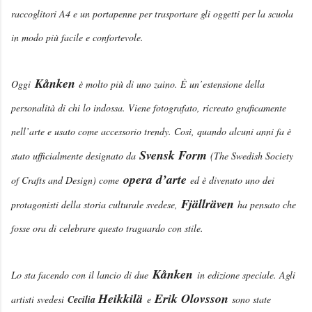
raccoglitori A4 e un portapenne per trasportare gli oggetti per la scuola
in modo più facile e confortevole.
Kånken
Oggi
è molto più di uno zaino. È un’estensione della
personalità di chi lo indossa. Viene fotografato, ricreato graficamente
nell’arte e usato come accessorio trendy. Così, quando alcuni anni fa è
Svensk Form
stato ufficialmente designato da
(
The Swedish Society
opera d’arte
of Crafts and Design
) come
ed è divenuto uno dei
Fjällräven
protagonisti della storia culturale svedese,
ha pensato che
fosse ora di celebrare questo traguardo con stile.
Kånken
Lo sta facendo con il lancio di due
in edizione speciale. Agli
Heikkilä
Erik Olovsson
artisti svedesi
Cecilia
e
sono state