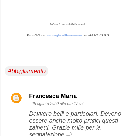
Ufficio Stampa Fjällräven Italia
Elena Di Giusto
-
elena.digiusto@bluwom.com
- tel. +39 340 4285848
Abbigliamento
Francesca Maria
C
25 agosto 2020 alle ore 17:07
o
Davvero belli e particolari. Devono
m
essere anche molto pratici questi
m
zainetti. Grazie mille per la
e
segnalazione =)