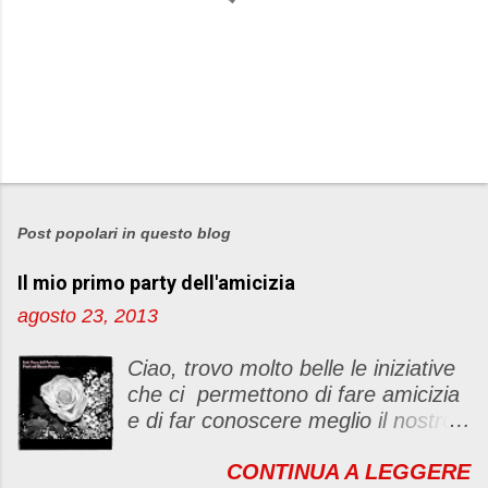
P
o
s
Post popolari in questo blog
t
Il mio primo party dell'amicizia
a
u
agosto 23, 2013
n
c
Ciao, trovo molto belle le iniziative
o
che ci permettono di fare amicizia
m
e di far conoscere meglio il nostro
m
blog Oggi ho deciso di dar vita ad
e
CONTINUA A LEGGERE
un "party" dell'amicizia .... Mi
n