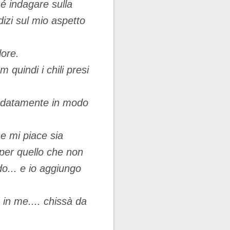
hé indagare sulla
izi sul mio aspetto
lore.
 quindi i chili presi
radatamente in modo
he mi piace sia
 per quello che non
do... e io aggiungo
o in me.... chissà da