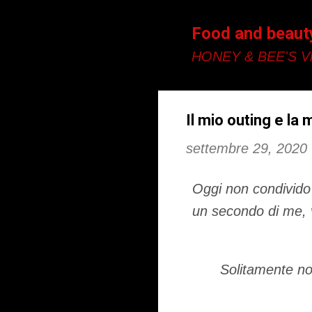
Food and beaut
HONEY & BEE'S Vi
Il mio outing e la 
settembre 29, 2020
Oggi non condivido c
un secondo di me, v
Solitamente no