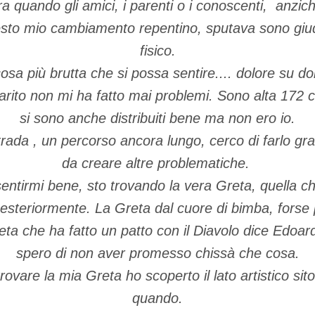
a quando gli amici, i parenti o i conoscenti, anzic
sto mio cambiamento repentino, sputava sono giud
fisico.
osa più brutta che si possa sentire.... dolore su do
rito non mi ha fatto mai problemi. Sono alta 172 cm
si sono anche distribuiti bene ma non ero io.
rada , un percorso ancora lungo, cerco di farlo g
da creare altre problematiche.
sentirmi bene, sto trovando la vera Greta, quella c
esteriormente. La Greta dal cuore di bimba, forse
reta che ha fatto un patto con il Diavolo dice Edoar
spero di non aver promesso chissà che cosa.
itrovare la mia Greta ho scoperto il lato artistico sit
quando.