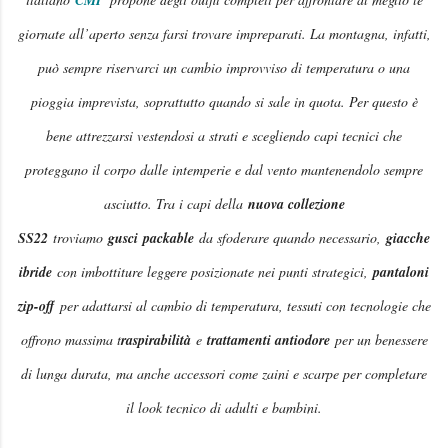
CMP
giornate all’aperto senza farsi trovare impreparati. La montagna, infatti,
può sempre riservarci un cambio improvviso di temperatura o una
pioggia imprevista, soprattutto quando si sale in quota. Per questo è
bene attrezzarsi vestendosi a strati e scegliendo capi tecnici che
proteggano il corpo dalle intemperie e dal vento mantenendolo sempre
asciutto. Tra i capi della
nuova collezione
SS22
troviamo
gusci
packable
da sfoderare quando necessario,
giacche
ibride
con imbottiture leggere posizionate nei punti strategici,
pantaloni
zip-off
per adattarsi al cambio di temperatura, tessuti con tecnologie che
offrono massima t
raspirabilità
e
trattamenti antiodore
per un benessere
di lunga durata, ma anche accessori come zaini e scarpe per completare
il look tecnico di adulti e bambini.