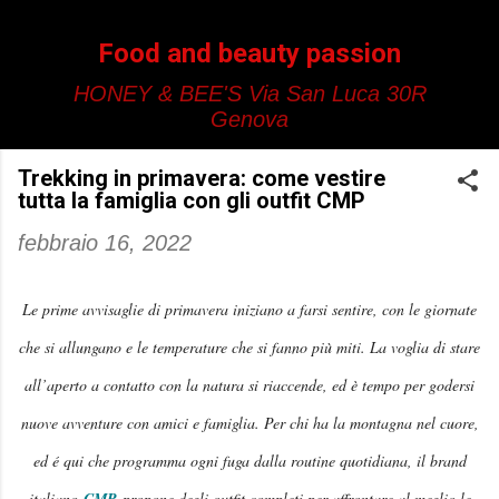
Passa ai contenuti principali
Food and beauty passion
HONEY & BEE'S Via San Luca 30R
Genova
Trekking in primavera: come vestire
tutta la famiglia con gli outfit CMP
febbraio 16, 2022
Le prime avvisaglie di primavera iniziano a farsi sentire, con le giornate
che si allungano e le temperature che si fanno più miti. La voglia di stare
all’aperto a contatto con la natura si riaccende, ed è tempo per godersi
nuove avventure con amici e famiglia. Per chi ha la montagna nel cuore,
ed é qui che programma ogni fuga dalla routine quotidiana, il brand
italiano
propone degli outfit completi per affrontare al meglio le