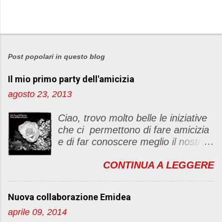
Post popolari in questo blog
Il mio primo party dell'amicizia
agosto 23, 2013
Ciao, trovo molto belle le iniziative
che ci permettono di fare amicizia
e di far conoscere meglio il nostro
blog Oggi ho deciso di dar vita ad
CONTINUA A LEGGERE
un "party" dell'amicizia .... Mi
piacerebbe che il tutto non si
fermasse a una condivisione di
Nuova collaborazione Emidea
post, ma anche di sentimenti ed
aprile 09, 2014
emozioni. Non siete obbligate a