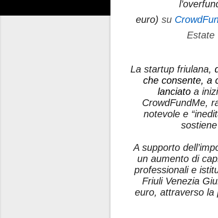
l’overfu
euro)
su
CrowdFu
Estate 
La startup friulana,
che consente, a c
lanciato
a iniz
CrowdFundMe, racc
notevole e “inedi
sostiene
A supporto dell’imp
un aumento di capit
professionali e isti
Friuli Venezia Gi
euro, attraverso la