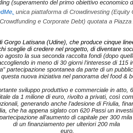
nding (superamento del primo obiettivo economico d
ndMe
,
unica piattaforma di Crowdinvesting (Equity
Crowdfunding e Corporate Debt) quotata a Piazza 
di Gorgo Latisana (Udine), che produce cinque linee 
hi sceglie di credere nel progetto, di diventare soci
io agosto la sua seconda raccolta fondi (dopo quel
ogliendo in meno di 30 giorni l’interesse di 115 in
ta” partecipazione spontanea da parte di un pubbl
 questa nuova iniziativa nel panorama del food & 
ortante sviluppo produttivo e commerciale in atto, 
ale da 1 milione di euro, rivolto a privati, così co
tuzionali, generando anche l’adesione di Friulia, fina
ulia, che ha appena siglato con 620 Passi un invest
 partecipazione all’aumento di capitale per 300 mila
di un finanziamento per ulteriori 200 mila
euro.