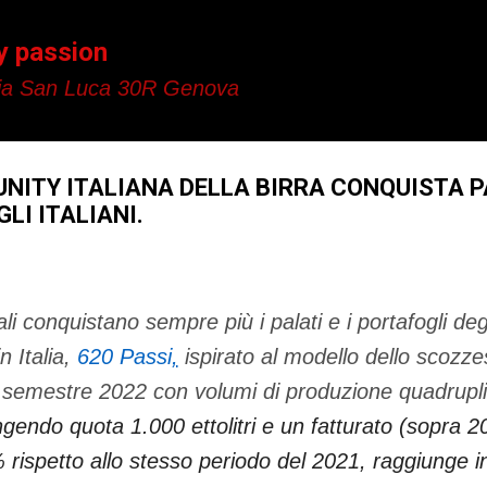
Passa ai contenuti principali
y passion
a San Luca 30R Genova
NITY ITALIANA DELLA BIRRA CONQUISTA P
LI ITALIANI.
ali conquistano sempre più i palati e i portafogli degli
in Italia,
620 Passi
,
ispirato al modello dello scozz
o semestre 2022 con volumi di produzione quadruplic
ngendo quota 1.000 ettolitri e un fatturato (sopra 
rispetto allo stesso periodo del 2021, raggiunge 