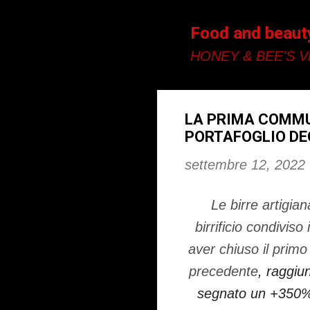
Food and beaut
HONEY & BEE'S Vi
LA PRIMA COMMU
PORTAFOGLIO DEG
settembre 12, 2022
Le birre artigian
birrificio condiviso 
aver chiuso
il prim
precedente
, raggiu
segnato un +350% 