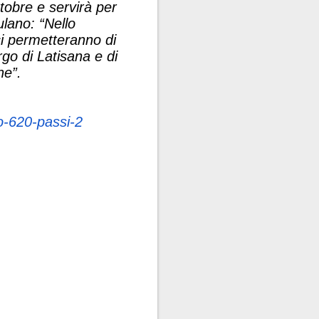
obre e servirà per
ulano: “
Nello
ci permetteranno di
rgo di Latisana e di
ne
”.
io-620-passi-
2