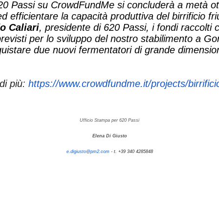
0 Passi su CrowdFundMe si concluderà a metà ott
 efficientare la capacità produttiva del birrificio fri
o Caliari
, presidente di 620 Passi,
i
fondi raccolti 
 previsti per lo sviluppo del nostro stabilimento a Go
uistare due nuovi fermentatori di grande dimensio
di più:
https://www.crowdfundme.it/
projects/birrific
Ufficio Stampa per 620 Passi
Elena Di Giusto
e.digiusto@pm2.com
-
t. +39 340 4285848