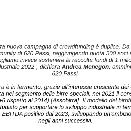
esta nuova campagna di crowdfunding è duplice. Da
unity di 620 Passi, raggiungendo quota 500 soci e
vogliamo invece sostenere la raccolta fondi di 1 mili
dustriale 2022
”, dichiara
Andrea Menegon
, ammini
620 Passi.
ra
è in fermento, grazie all’interesse crescente dei 
erta nel segmento delle birre speciali: nel 2021 il c
 (+6 rispetto al 2014) [Assobirra].
Il modello del birri
studiato per supportare lo sviluppo industriale in temp
 EBITDA positivo dal 2023, sviluppando un’ambizios
negli anni successivi.