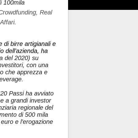
i 100mila
 Crowdfunding, Real
Affari.
di birre artigianali e
o dell’azienda, ha
la del 2020) su
vestitori, con una
ico che apprezza e
beverage.
620 Passi ha avviato
me a grandi investor
nziaria regionale del
imento di 500 mila
 euro e l’erogazione