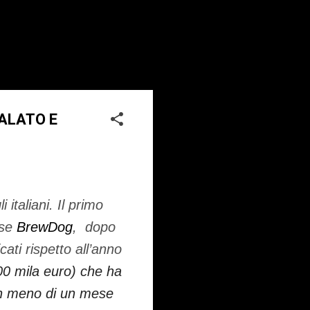
ALATO E
 italiani. Il primo
ese
BrewDog
, dopo
ati rispetto all’anno
200 mila euro) che ha
in meno di un mese