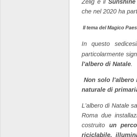
Zelig e il
Sunshine
che nel 2020 ha part
Il tema del Magico Paese
In questo sedice
particolarmente signi
l'albero di Natale
.
Non solo l'albero 
naturale di primari
L'albero di Natale s
Roma due installaz
costruito
un percor
riciclabile, illum