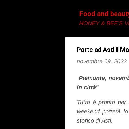
Food and beaut
HONEY & BEE'S Vi
Parte ad Asti il M
novembre 09, 2022
Piemonte, novembr
in città"
Tutto è pronto per
weekend porterà lo 
storico di Asti.