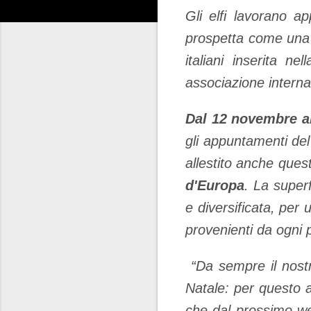
Gli elfi lavorano a
prospetta come una 
italiani inserita ne
associazione interna
Dal 12 novembre a
gli appuntamenti d
allestito anche ques
d'Europa
. La super
e diversificata, per 
provenienti da ogni p
“Da sempre il nostro
Natale: per questo 
che dal prossimo wee