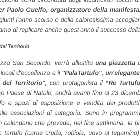
er Paolo Guelfo, organizzatore della manifesta
aggiunti l'anno scorso e della calorosissima accoglien
iamo di replicare anche quest'anno il successo del
 del Territorio
iazza San Secondo, verrà allestita
una piazzetta
c
locali d'eccellenza e il
"PalaTartufo", un'elegante
 del Territorio"
, con protagonista il
“Re Tartuf
co Paese di Natale, andrà avanti fino al 23 dicem
ufo e spazi di esposizione e vendita dei prodott
dalle associazioni di categoria. Sono in progra
calendario che prevede, nei fine settimana, la pro
on tartufo (carne cruda, robiola, uovo al tegamino)