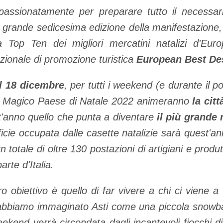
ppassionatamente per preparare tutto il necessar
grande sedicesima edizione della manifestazione, u
lla Top Ten dei migliori mercatini natalizi d'Eur
zionale di promozione turistica
European Best Des
l 18 dicembre
, per tutti i weekend (e durante il p
el Magico Paese di Natale 2022 animeranno
la citt
t'anno quello che punta a diventare
il più grande
ficie occupata dalle casette natalizie sarà quest'
un totale di oltre 130 postazioni di artigiani e prod
arte d'Italia.
 obiettivo è quello di far vivere a chi ci viene a 
abbiamo immaginato Asti come una piccola snowbal
kend verrà circondata dagli incantevoli fiocchi d