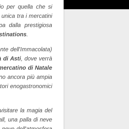
io per quella che si
nica tra i mercatini
opa dalla prestigiosa
tinations
.
onte dell'Immacolata)
à di Asti
, dove verrà
 mercatino di Natale
anno ancora più ampia
uttori enogastronomici
visitare la magia del
l, una palla di neve
i neve dell'atmosfera