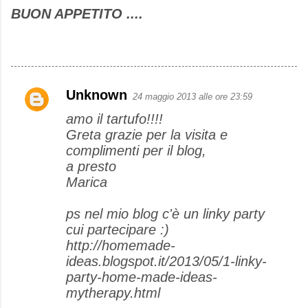
BUON APPETITO ....
Unknown
24 maggio 2013 alle ore 23:59
C
amo il tartufo!!!!
o
Greta grazie per la visita e
m
complimenti per il blog,
m
a presto
e
Marica
n
ps nel mio blog c'è un linky party
t
cui partecipare :)
i
http://homemade-
ideas.blogspot.it/2013/05/1-linky-
party-home-made-ideas-
mytherapy.html