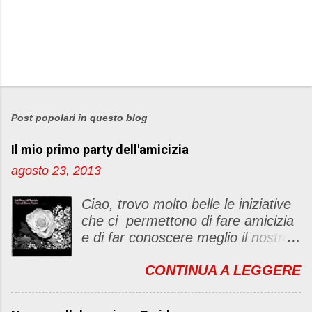
P
o
s
Post popolari in questo blog
t
Il mio primo party dell'amicizia
a
u
agosto 23, 2013
n
c
Ciao, trovo molto belle le iniziative
o
che ci permettono di fare amicizia
m
e di far conoscere meglio il nostro
m
blog Oggi ho deciso di dar vita ad
e
CONTINUA A LEGGERE
un "party" dell'amicizia .... Mi
n
piacerebbe che il tutto non si
t
fermasse a una condivisione di
o