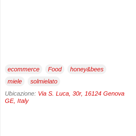
ecommerce
Food
honey&bees
miele
solmielato
Ubicazione:
Via S. Luca, 30r, 16124 Genova
GE, Italy
C
o
m