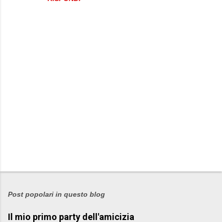
P
o
s
Post popolari in questo blog
t
Il mio primo party dell'amicizia
a