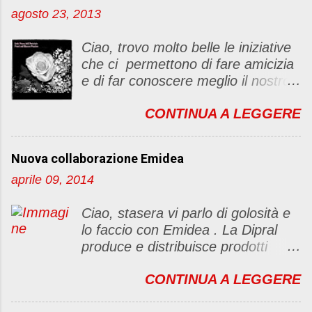
u
agosto 23, 2013
n
c
Ciao, trovo molto belle le iniziative
o
che ci permettono di fare amicizia
m
e di far conoscere meglio il nostro
m
blog Oggi ho deciso di dar vita ad
e
CONTINUA A LEGGERE
un "party" dell'amicizia .... Mi
n
piacerebbe che il tutto non si
t
fermasse a una condivisione di
o
Nuova collaborazione Emidea
post, ma anche di sentimenti ed
aprile 09, 2014
emozioni. Non siete obbligate a
fare un articolino per l'iniziativa. Se
Ciao, stasera vi parlo di golosità e
avete il tempo bene, altrimenti no
lo faccio con Emidea . La Dipral
problem. :D Le regole sono le
produce e distribuisce prodotti
seguenti 1) Prelevare l'immagine
alimentari food & drinks di alta
sottostante e inserirla al lato del
CONTINUA A LEGGERE
qualità a marchio Emidea (rivolti
blog con il link del mio
principalmente a Bar e canale
http://foodandbeautypassion.blogs