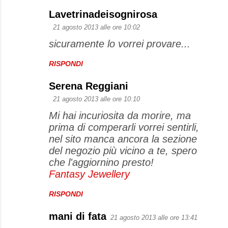
Lavetrinadeisognirosa
C
21 agosto 2013 alle ore 10:02
o
sicuramente lo vorrei provare...
m
m
RISPONDI
e
Serena Reggiani
n
21 agosto 2013 alle ore 10:10
t
Mi hai incuriosita da morire, ma
i
prima di comperarli vorrei sentirli,
nel sito manca ancora la sezione
del negozio più vicino a te, spero
che l'aggiornino presto!
Fantasy Jewellery
RISPONDI
mani di fata
21 agosto 2013 alle ore 13:41