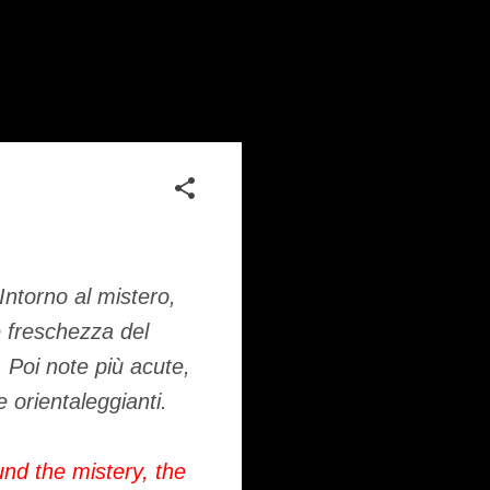
Intorno al mistero,
e freschezza del
. Poi note più acute,
 orientaleggianti.
und the mistery, the