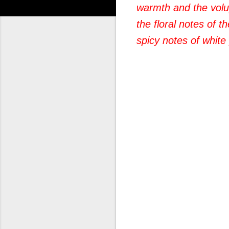
warmth and the volu
the floral notes of t
spicy notes of whit