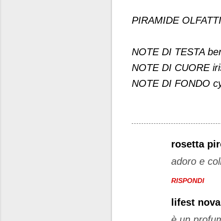
PIRAMIDE OLFATT
NOTE DI TESTA berg
NOTE DI CUORE iri
NOTE DI FONDO cy
rosetta pi
C
adoro e col
o
m
RISPONDI
m
lifest nov
e
n
è un profum