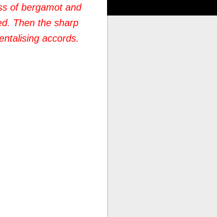
ss of bergamot and
sed. Then the sharp
ntalising accords.