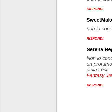
t
RISPONDI
i
SweetMak
non lo con
RISPONDI
Serena Re
Non lo con
un profumo 
della crisi!
Fantasy Je
RISPONDI