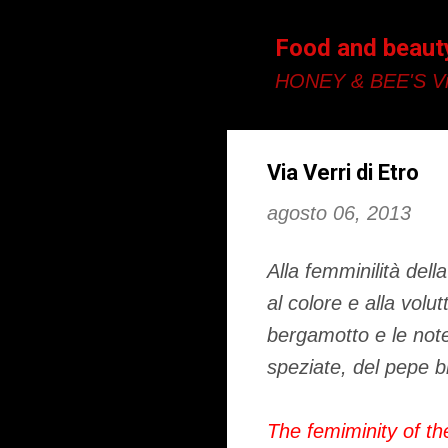
Food and beaut
HONEY & BEE'S Vi
Via Verri di Etro
agosto 06, 2013
Alla femminilità del
al colore e alla volu
bergamotto e le note 
speziate, del pepe b
The femiminity of th