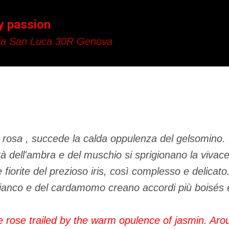
Passa ai contenuti principali
y passion
a San Luca 30R Genova
la rosa , succede la calda oppulenza del gelsomino. 
ttà dell'ambra e del muschio si sprigionano la vivac
fiorite del prezioso iris, così complesso e delicato
ianco e del cardamomo creano accordi più boisés e
e rose trailed by the warm opulence of jasmin. Aro