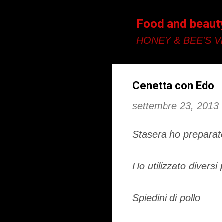
Food and beaut
HONEY & BEE'S Vi
Cenetta con Edo
settembre 23, 2013
Stasera ho preparato
Ho utilizzato diversi
Spiedini di pollo