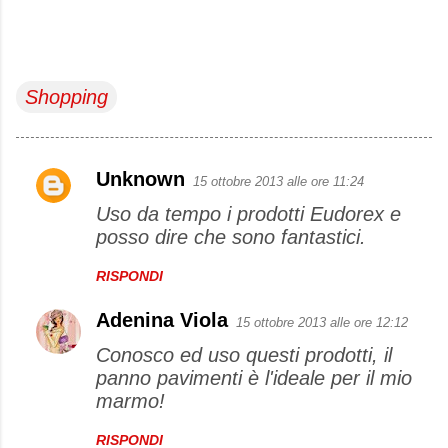
Shopping
Unknown
15 ottobre 2013 alle ore 11:24
C
Uso da tempo i prodotti Eudorex e
o
posso dire che sono fantastici.
m
m
RISPONDI
e
Adenina Viola
15 ottobre 2013 alle ore 12:12
n
Conosco ed uso questi prodotti, il
t
panno pavimenti è l'ideale per il mio
i
marmo!
RISPONDI