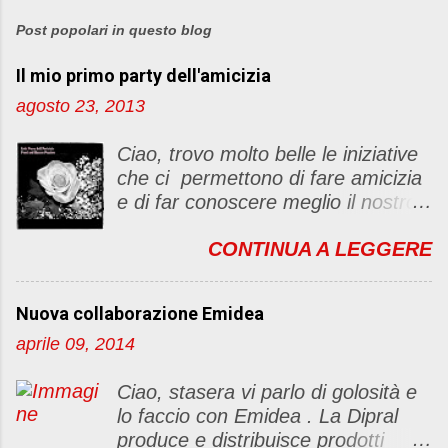
o
s
Post popolari in questo blog
t
Il mio primo party dell'amicizia
a
u
agosto 23, 2013
n
c
Ciao, trovo molto belle le iniziative
o
che ci permettono di fare amicizia
m
e di far conoscere meglio il nostro
m
blog Oggi ho deciso di dar vita ad
e
CONTINUA A LEGGERE
un "party" dell'amicizia .... Mi
n
piacerebbe che il tutto non si
t
fermasse a una condivisione di
o
Nuova collaborazione Emidea
post, ma anche di sentimenti ed
aprile 09, 2014
emozioni. Non siete obbligate a
fare un articolino per l'iniziativa. Se
Ciao, stasera vi parlo di golosità e
avete il tempo bene, altrimenti no
lo faccio con Emidea . La Dipral
problem. :D Le regole sono le
produce e distribuisce prodotti
seguenti 1) Prelevare l'immagine