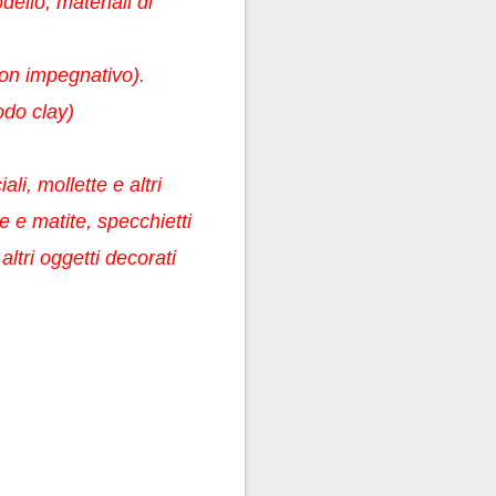
ello, materiali di
non impegnativo).
odo clay)
ali, mollette e altri
ne e matite, specchietti
ltri oggetti decorati