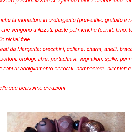
ssere personalizzate scegliendo colore, dimensione, mod
nche la montatura in oro/argento (preventivo gratuito e 
i che vengono utilizzati: paste polimeriche (cernit, fimo, t
lo nickel free.
creati da Margarita: orecchini, collane, charm, anelli, bracci
 bottoni, orologi, fibie, portachiavi, segnalibri, spille, pen
ri capi di abbigliamento decorati, bomboniere, bicchieri e a
elle sue bellissime creazioni