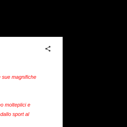
le sue magnifiche
o molteplici e
dallo sport al