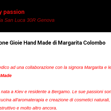
Passa ai contenuti principali
y passion
a San Luca 30R Genova
ione Gioie Hand Made di Margarita Colombo
dedico ad una collaborazione con la signora Margarita e 
 Made
, nata a Kiev e residente a Bergamo. Le sue passioni son
cina all'aromaterapia e creazione di cosmetici naturali, 
struttivo e molto altro ancora.