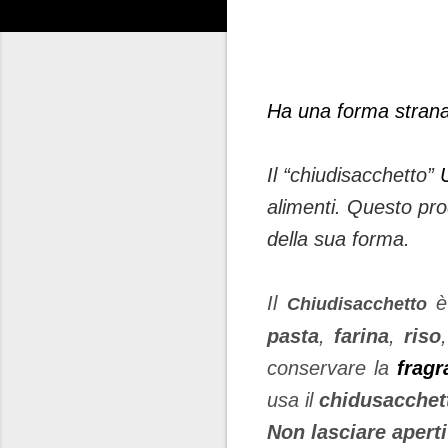
Ha una forma strana
Il “chiudisacchetto”
alimenti. Questo prod
della sua forma.
Il
è 
Chiudisacchetto
pasta
,
farina
,
riso
conservare la
fragr
usa il
chidusacche
Non lasciare aperti