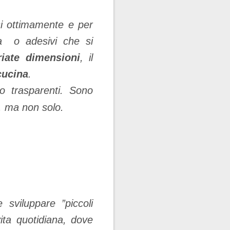
si ottimamente e per
ia o adesivi che si
riate dimensioni
, il
cucina
.
 o trasparenti. Sono
n, ma non solo.
sviluppare ”piccoli
vita quotidiana, dove