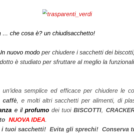
 ... che cosa è? un chiudisacchetto!
Un nuovo modo
per chiudere i sacchetti dei biscotti,
otto è studiato per sfruttare al meglio la funzionali
un’idea semplice ed efficace per chiudere le co
,
caffè
, e molti altri sacchetti per alimenti, di pl
anza
e il
profumo
dei tuoi
BISCOTTI
,
CRACKE
tto
NUOVA IDEA
.
 i tuoi sacchetti! Evita gli sprechi! Conserva t