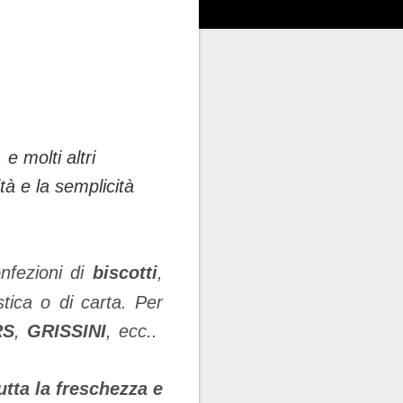
 e molti altri
tà e la semplicità
nfezioni di
biscotti
,
astica o di carta. Per
RS
,
GRISSINI
,
ecc..
utta la freschezza e