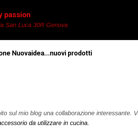
Passa ai contenuti principali
y passion
a San Luca 30R Genova
one Nuovaidea...nuovi prodotti
pito sul mio blog una collaborazione interessante. V
accessorio da utilizzare in cucina.