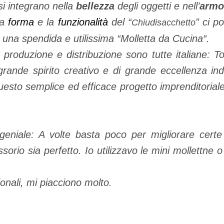
i integrano nella
bellezza
degli oggetti e nell’
armo
la
forma
e la
funzionalità
del “
” ci p
Chiudisacchetto
he una spendida e utilissima “
Molletta da Cucina
“.
 produzione e distribuzione sono tutte italiane: 
grande spirito creativo e di grande eccellenza in
uesto semplice ed efficace progetto imprenditoriale d
 geniale: A volte basta poco per migliorare cer
orio sia perfetto. Io utilizzavo le mini mollettne o
ionali, mi piacciono molto.