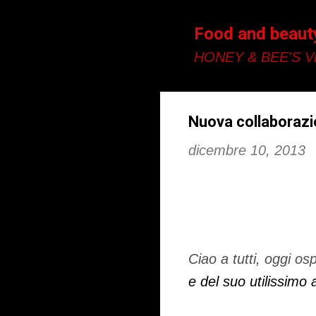
Food and beaut
HONEY & BEE'S Vi
Nuova collaborazi
dicembre 10, 2013
Ciao a tutti, oggi os
e del suo utilissimo 