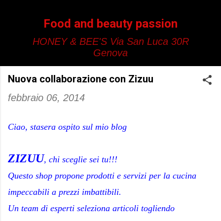
Passa ai contenuti principali
Food and beauty passion
HONEY & BEE'S Via San Luca 30R
Genova
Nuova collaborazione con Zizuu
febbraio 06, 2014
Ciao, stasera ospito sul mio blog
ZIZUU
, chi sceglie sei tu!!!
Questo shop propone prodotti e servizi per la cucina
impeccabili a prezzi imbattibili.
Un team di esperti seleziona articoli togliendo