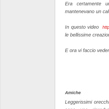
Era certamente un
mantenevano un calor
In questo video
htt
le bellissime creazio
E ora vi faccio vede
Amiche
Leggerissimi orecchi