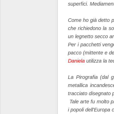
superfici.
Mediamente
Come ho già detto 
che richiedono la s
un legnetto secco anz
Per i pacchetti vengo
pacco (mittente e de
Daniela
utilizza la t
La
Pirografia
(dal g
metallica incandesc
tracciato disegnato
Tale arte fu molto
p
i popoli dell'Europa 