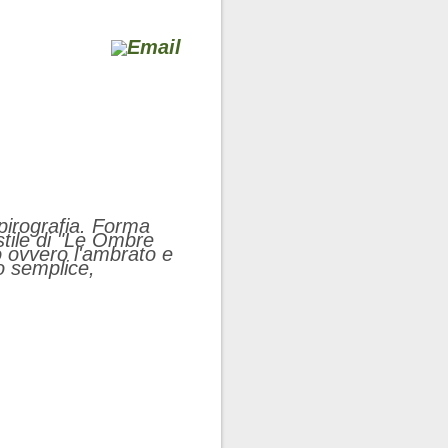
pirografia. Forma
stile di "Le Ombre
o ovvero l'ambrato e
o semplice,