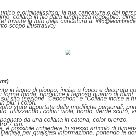
nico e originalissimo: la tua caricatura o del pers
imo, collana in filo dalla lunghezza regolabile, dim
! Inviate la foto della caricatura a:
info@leombredel
to scopo illustrativo)
imt)
e in legno di pioppo, incisa a fuoco e decorata co
 di forma tonda, riproduce il famoso quadro di Klimt "
 sul sito (sezione "Cabochon" e "Collane incise a fu
 più: i colori.
 sono state apportate delle modifiche personali, pri
, utilizzando i colori: viola, bordò, verde scuro, ve
pagnato da una collana in catena, color bronzo.
tro 7 cm.
, è possibile richiedere lo stesso articolo di dimen
e Daniela per qualsiasi informazione, ponendo la d