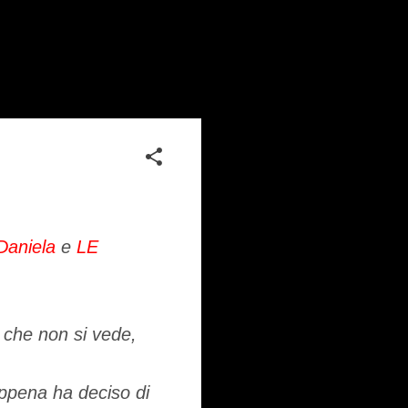
Daniela
e
LE
 che non si vede,
appena ha deciso di