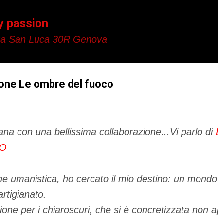
Passa ai contenuti principali
y passion
a San Luca 30R Genova
one Le ombre del fuoco
mana con una bellissima collaborazione...Vi parlo di
CO
 umanistica, ho cercato il mio destino: un mondo
’artigianato.
one per i chiaroscuri, che si è concretizzata non 