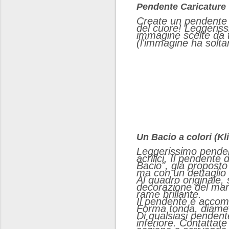
Pendente Caricature
Create un pendente u
del cuore! Leggeriss
immagine scelte da te
(l'immagine ha soltan
Un Bacio a colori (Kl
Leggerissimo pendent
acrilici. Il pendente
Bacio", già proposto
ma con un dettaglio in
Al quadro originale,
decorazione del manto
rame brillante.
Il pendente è accom
Forma tonda, diame
Di qualsiasi pendente
inferiore. Contattat