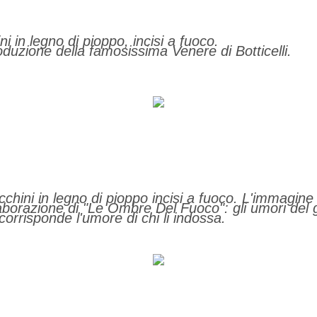
i in legno di pioppo, incisi a fuoco.
oduzione della famosissima Venere di Botticelli.
ini in legno di pioppo incisi a fuoco. L'immagine
laborazione di "Le Ombre Del Fuoco": gli umori del 
corrisponde l'umore di chi li indossa.