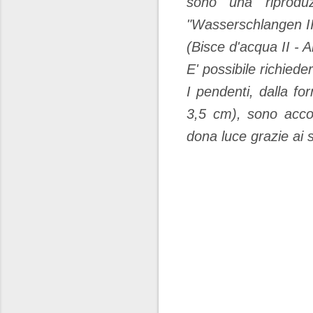
sono una riprodu
"Wasserschlangen II
(Bisce d'acqua II - A
E' possibile richied
I pendenti, dalla f
3,5 cm), sono acco
dona luce grazie ai s