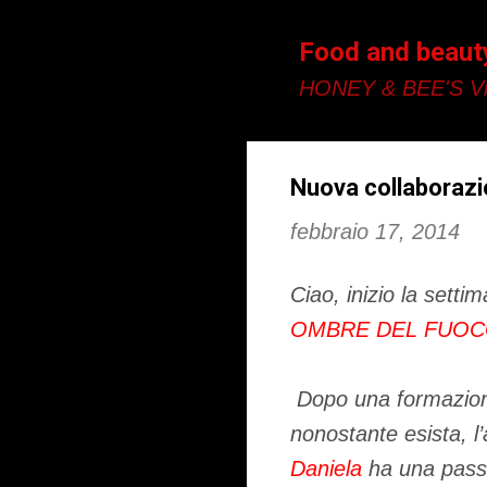
Food and beaut
HONEY & BEE'S Vi
Nuova collaborazi
febbraio 17, 2014
Ciao, inizio la setti
OMBRE DEL FUO
Dopo una formazione
nonostante esista,
l
Daniela
ha una passi