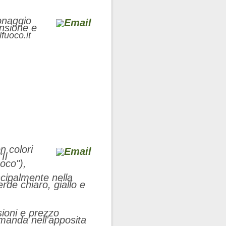
onaggio
ensione e
fuoco.it
n colori
Il
oco"),
ncipalmente nella
rde chiaro, giallo e
sioni e prezzo
omanda nell'apposita