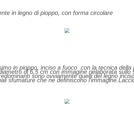
te in legno di pioppo, con forma circolare
imo in pioppo, inciso a fuoco con la tecnica della 
iametro di 6,5 cm con immagine rielaborata sullo 
redominanti sono ovviamente quelli del legno incis
ali sfumature che ne definiscono l'immagine.Lacci