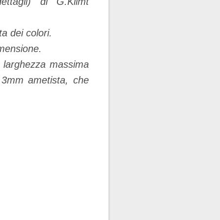
tagli) di G.Klimt
a dei colori.
imensione.
m, larghezza massima
a 3mm ametista, che