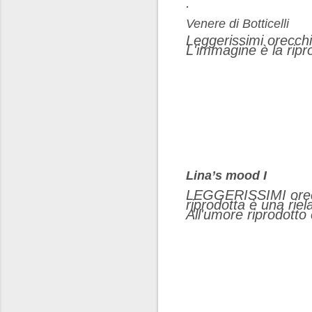
.
Venere di Botticelli
Leggerissimi orecchin
L'immagine è la ripr
Lina’s mood I
LEGGERISSIMI orecch
riprodotta è una rie
All'umore riprodotto 