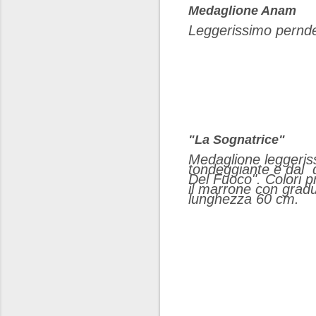
Medaglione Anam
Leggerissimo pernden
"La Sognatrice"
Medaglione leggeriss
tondeggiante e dal d
Del Fuoco". Colori p
il marrone con gradu
lunghezza 60 cm.