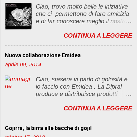
c
Ciao, trovo molto belle le iniziative
o
che ci permettono di fare amicizia
m
e di far conoscere meglio il nostro
m
blog Oggi ho deciso di dar vita ad
e
CONTINUA A LEGGERE
un "party" dell'amicizia .... Mi
n
piacerebbe che il tutto non si
t
fermasse a una condivisione di
o
Nuova collaborazione Emidea
post, ma anche di sentimenti ed
aprile 09, 2014
emozioni. Non siete obbligate a
fare un articolino per l'iniziativa. Se
Ciao, stasera vi parlo di golosità e
avete il tempo bene, altrimenti no
lo faccio con Emidea . La Dipral
problem. :D Le regole sono le
produce e distribuisce prodotti
seguenti 1) Prelevare l'immagine
alimentari food & drinks di alta
sottostante e inserirla al lato del
CONTINUA A LEGGERE
qualità a marchio Emidea (rivolti
blog con il link del mio
principalmente a Bar e canale
http://foodandbeautypassion.blogs
Ho.Re.Ca Emidea food&drinks è
pot.it/2013/08/il-mio-primo-party-
Gojirra, la birra alle bacche di goji!
qualità prima di tutto. dai classi
dellamicizia.html 2) Diventare