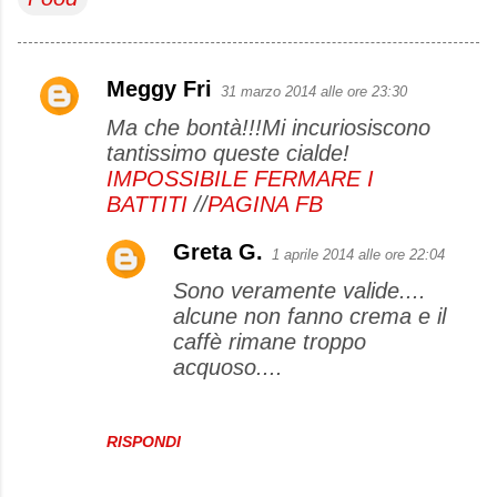
Meggy Fri
31 marzo 2014 alle ore 23:30
C
Ma che bontà!!!Mi incuriosiscono
o
tantissimo queste cialde!
m
IMPOSSIBILE FERMARE I
m
BATTITI
//
PAGINA FB
e
Greta G.
n
1 aprile 2014 alle ore 22:04
t
Sono veramente valide....
alcune non fanno crema e il
i
caffè rimane troppo
acquoso....
RISPONDI