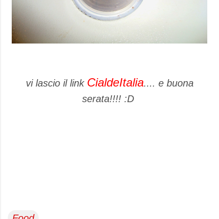
CialdeItalia
vi lascio il link
.... e buona
serata!!!! :D
Food