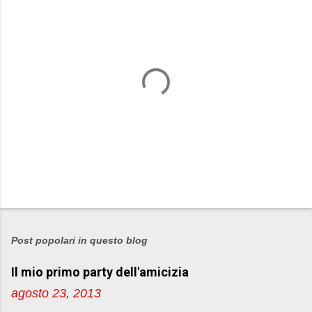
P
o
s
Post popolari in questo blog
t
Il mio primo party dell'amicizia
a
u
agosto 23, 2013
n