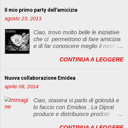
t
Il mio primo party dell'amicizia
a
u
agosto 23, 2013
n
c
Ciao, trovo molto belle le iniziative
o
che ci permettono di fare amicizia
m
e di far conoscere meglio il nostro
m
blog Oggi ho deciso di dar vita ad
e
CONTINUA A LEGGERE
un "party" dell'amicizia .... Mi
n
piacerebbe che il tutto non si
t
fermasse a una condivisione di
o
Nuova collaborazione Emidea
post, ma anche di sentimenti ed
aprile 09, 2014
emozioni. Non siete obbligate a
fare un articolino per l'iniziativa. Se
Ciao, stasera vi parlo di golosità e
avete il tempo bene, altrimenti no
lo faccio con Emidea . La Dipral
problem. :D Le regole sono le
produce e distribuisce prodotti
seguenti 1) Prelevare l'immagine
alimentari food & drinks di alta
sottostante e inserirla al lato del
CONTINUA A LEGGERE
qualità a marchio Emidea (rivolti