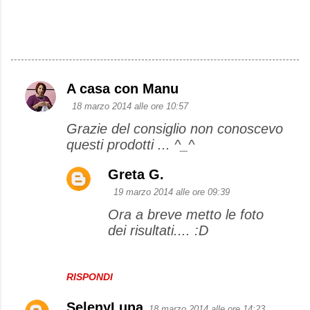
A casa con Manu
C
18 marzo 2014 alle ore 10:57
o
Grazie del consiglio non conoscevo
m
questi prodotti ... ^_^
m
e
Greta G.
n
19 marzo 2014 alle ore 09:39
t
Ora a breve metto le foto
dei risultati.... :D
i
RISPONDI
SelenyLuna
18 marzo 2014 alle ore 14:23