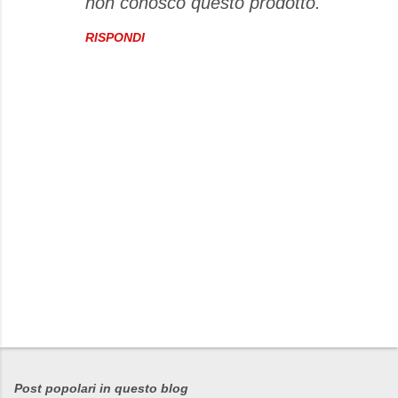
non conosco questo prodotto.
RISPONDI
P
o
s
Post popolari in questo blog