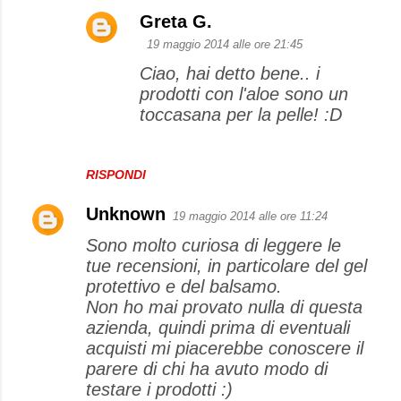
m
Greta G.
e
19 maggio 2014 alle ore 21:45
n
Ciao, hai detto bene.. i
t
prodotti con l'aloe sono un
toccasana per la pelle! :D
i
RISPONDI
Unknown
19 maggio 2014 alle ore 11:24
Sono molto curiosa di leggere le
tue recensioni, in particolare del gel
protettivo e del balsamo.
Non ho mai provato nulla di questa
azienda, quindi prima di eventuali
acquisti mi piacerebbe conoscere il
parere di chi ha avuto modo di
testare i prodotti :)