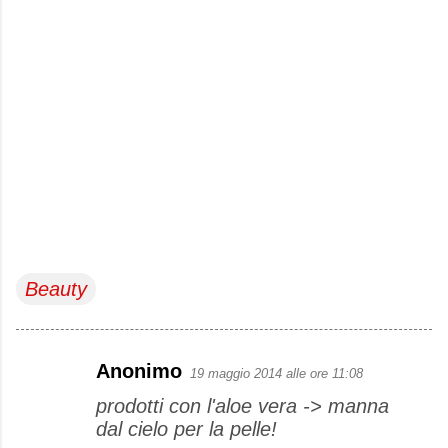
Beauty
Anonimo
19 maggio 2014 alle ore 11:08
C
prodotti con l'aloe vera -> manna
o
dal cielo per la pelle!
m