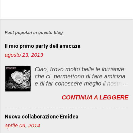
P
o
s
Post popolari in questo blog
t
Il mio primo party dell'amicizia
a
u
agosto 23, 2013
n
c
Ciao, trovo molto belle le iniziative
o
che ci permettono di fare amicizia
m
e di far conoscere meglio il nostro
m
blog Oggi ho deciso di dar vita ad
e
CONTINUA A LEGGERE
un "party" dell'amicizia .... Mi
n
piacerebbe che il tutto non si
t
fermasse a una condivisione di
o
Nuova collaborazione Emidea
post, ma anche di sentimenti ed
aprile 09, 2014
emozioni. Non siete obbligate a