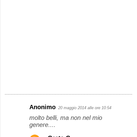
Anonimo
20 maggio 2014 alle ore 10:54
C
molto belli, ma non nel mio
o
genere....
m
m