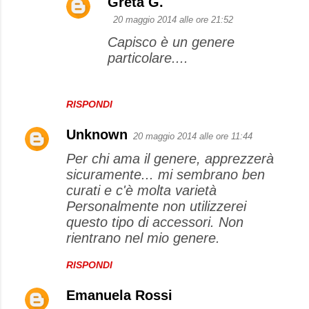
Greta G.
e
20 maggio 2014 alle ore 21:52
n
Capisco è un genere
t
particolare....
i
RISPONDI
Unknown
20 maggio 2014 alle ore 11:44
Per chi ama il genere, apprezzerà
sicuramente... mi sembrano ben
curati e c'è molta varietà
Personalmente non utilizzerei
questo tipo di accessori. Non
rientrano nel mio genere.
RISPONDI
Emanuela Rossi