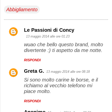
Abbigliamento
Le Passioni di Concy
C
13 maggio 2014 alle ore 01:23
o
wuao che bello questo brand, molto
m
divertente :) ti aspetto da me notte.
m
e
RISPONDI
n
Greta G.
13 maggio 2014 alle ore 08:18
t
Si sono molto carine le borse, e il
i
richiamo al vecchio telefono mi
piace molto.
RISPONDI