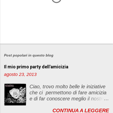
P
o
s
Post popolari in questo blog
t
Il mio primo party dell'amicizia
a
u
agosto 23, 2013
n
c
Ciao, trovo molto belle le iniziative
o
che ci permettono di fare amicizia
m
e di far conoscere meglio il nostro
m
blog Oggi ho deciso di dar vita ad
e
CONTINUA A LEGGERE
un "party" dell'amicizia .... Mi