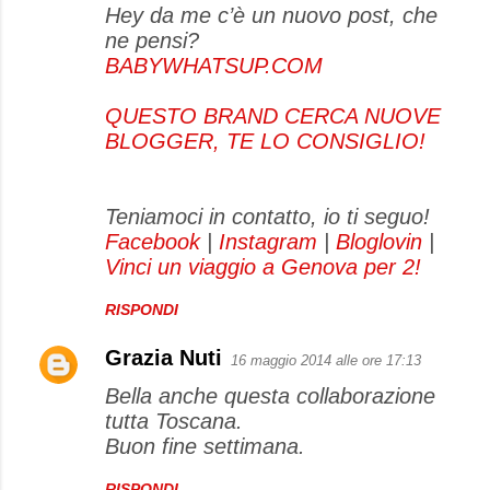
Hey da me c’è un nuovo post, che
m
ne pensi?
e
BABYWHATSUP.COM
n
QUESTO BRAND CERCA NUOVE
t
BLOGGER, TE LO CONSIGLIO!
i
Teniamoci in contatto, io ti seguo!
Facebook
|
Instagram
|
Bloglovin
|
Vinci un viaggio a Genova per 2!
RISPONDI
Grazia Nuti
16 maggio 2014 alle ore 17:13
Bella anche questa collaborazione
tutta Toscana.
Buon fine settimana.
RISPONDI