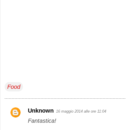
Food
Unknown
16 maggio 2014 alle ore 11:04
C
Fantastica!
o
m