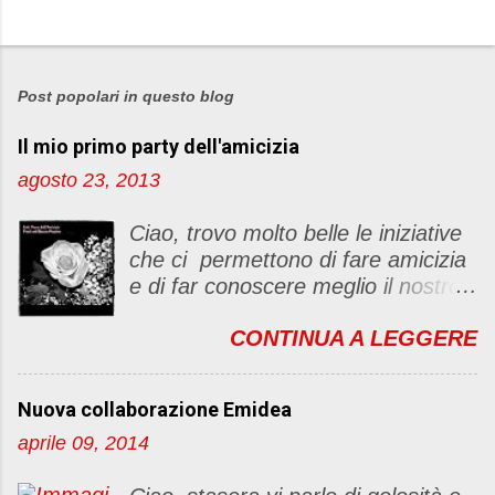
P
o
s
Post popolari in questo blog
t
Il mio primo party dell'amicizia
a
u
agosto 23, 2013
n
c
Ciao, trovo molto belle le iniziative
o
che ci permettono di fare amicizia
m
e di far conoscere meglio il nostro
m
blog Oggi ho deciso di dar vita ad
e
CONTINUA A LEGGERE
un "party" dell'amicizia .... Mi
n
piacerebbe che il tutto non si
t
fermasse a una condivisione di
o
Nuova collaborazione Emidea
post, ma anche di sentimenti ed
aprile 09, 2014
emozioni. Non siete obbligate a
fare un articolino per l'iniziativa. Se