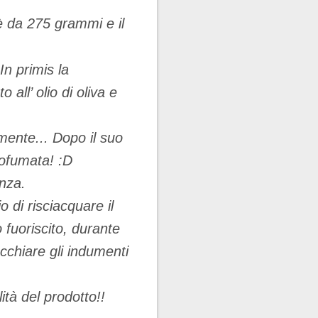
è da 275 grammi e il
In primis la
all’ olio di oliva e
amente... Dopo il suo
rofumata! :D
nza.
o di risciacquare il
 fuoriscito, durante
acchiare gli indumenti
tà del prodotto!!