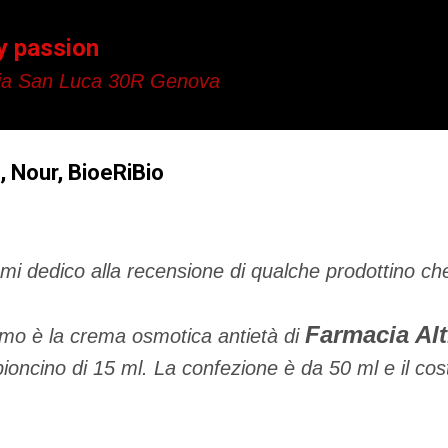
Passa ai contenuti principali
y passion
a San Luca 30R Genova
, Nour, BioeRiBio
mi dedico alla recensione di qualche prodottino che
Farmacia Al
rimo è la crema osmotica antietà di
oncino di 15 ml. La confezione è da 50 ml e il costo