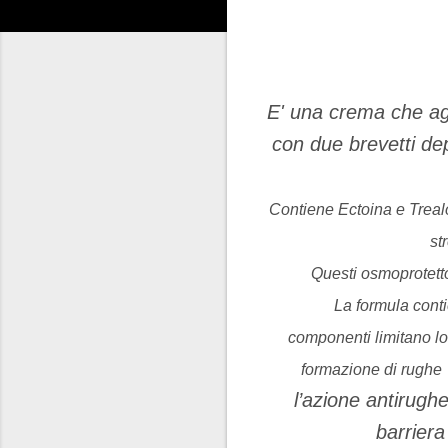
E' una crema che agi
con due brevetti d
Contiene
Ectoina e Trealo
st
Questi osmoprotetto
La formula conti
componenti
limitano l
formazione di rughe
l’azione antirugh
barriera