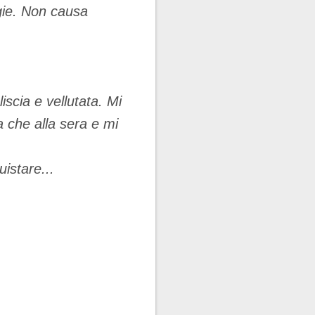
rgie. Non causa
iscia e vellutata. Mi
a che alla sera e mi
istare...