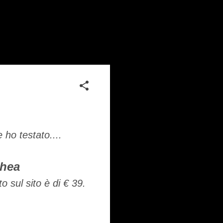
 ho testato....
thea
 sul sito è di € 39.