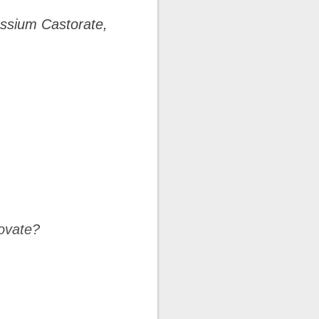
assium Castorate,
rovate?