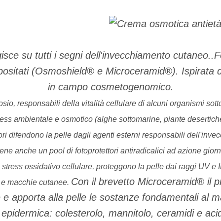
sce su tutti i segni dell'invecchiamento cutaneo..
F
epositati (Osmoshield® e Microceramid®).
I
spirata 
in campo cosmetogenomico.
sio, responsabili della vitalità cellulare di alcuni organismi sotto
ress ambientale e osmotico (alghe sottomarine, piante desertich
ri difendono la pelle dagli agenti esterni responsabili dell'inv
ene anche un pool di fotoprotettori antiradicalici ad azione giorn
o stress ossidativo cellulare, proteggono la pelle dai raggi UV e I
Con il brevetto Microceramid® il 
 e macchie cutanee.
e e apporta alla pelle le sostanze fondamentali al 
 epidermica: colesterolo, mannitolo, ceramidi e acid