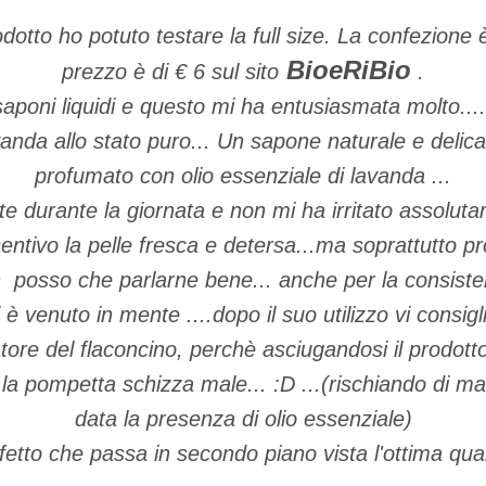
dotto ho potuto testare la full size. La confezione 
BioeRiBio
prezzo è di € 6 sul sito
.
saponi liquidi e questo mi ha entusiasmata molto....
anda allo stato puro...
Un sapone naturale e delicato 
profumato con olio essenziale di lavanda
...
lte durante la giornata e non mi ha irritato assolut
 sentivo la pelle fresca e detersa...ma soprattutto p
 posso che parlarne bene... anche per la consiste
è venuto in mente ....dopo il suo utilizzo vi consigli
tore del flaconcino, perchè asciugandosi il prodotto
, la pompetta schizza male... :D ...(rischiando di m
data la presenza di olio essenziale)
tto che passa in secondo piano vista l'ottima quali