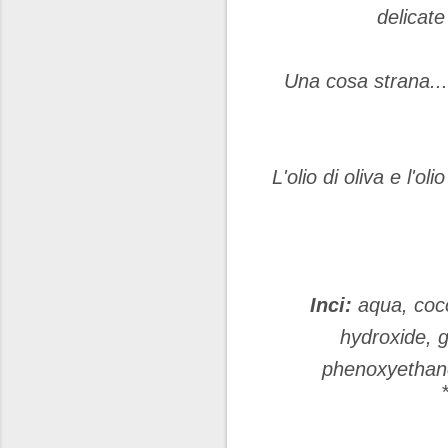
delicat
Una cosa strana...
L'olio di oliva e l'o
Inci:
aqua, coco
hydroxide, g
phenoxyethanol