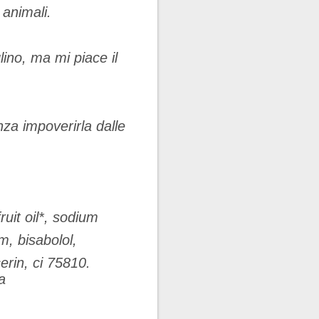
animali.
ino, ma mi piace il
enza impoverirla dalle
ruit oil*, sodium
m, bisabolol,
erin, ci 75810.
a