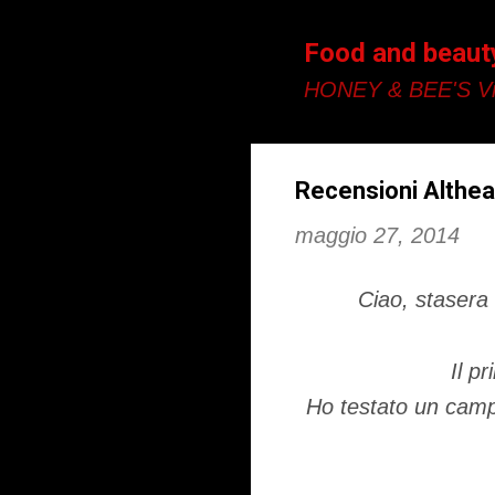
Food and beaut
HONEY & BEE'S Vi
Recensioni Althea
maggio 27, 2014
Ciao, stasera 
Il p
Ho testato un campi