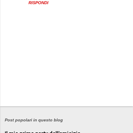
RISPONDI
P
o
s
Post popolari in questo blog
t