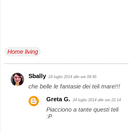
Home living
Sbally
24 luglio 2014 alle ore 09:45
C
che belle le fantasie dei teli mare!!!
o
m
Greta G.
24 luglio 2014 alle ore 22:14
m
Piacciono a tante questi teli
e
:P
n
t