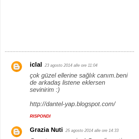
iclal
23 agosto 2014 alle ore 11:04
C
çok güzel ellerine sağlık canım.beni
o
de arkadaş listene eklersen
m
sevinirim :)
m
e
http://dantel-yap.blogspot.com/
n
RISPONDI
t
i
Grazia Nuti
25 agosto 2014 alle ore 14:33