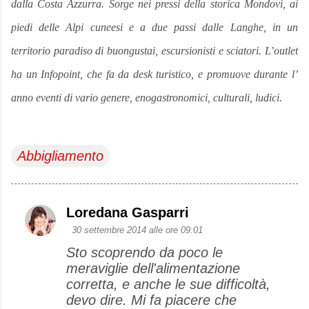
dalla Costa Azzurra. Sorge nei pressi della storica Mondovì, ai
piedi delle Alpi cuneesi e a due passi dalle Langhe, in un
territorio paradiso di buongustai, escursionisti e sciatori. L’outlet
ha un Infopoint, che fa da desk turistico, e promuove durante l’
anno eventi di vario genere, enogastronomici, culturali, ludici.
Abbigliamento
Loredana Gasparri
C
30 settembre 2014 alle ore 09:01
o
Sto scoprendo da poco le
m
meraviglie dell'alimentazione
m
corretta, e anche le sue difficoltà,
e
devo dire. Mi fa piacere che