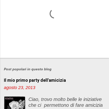
P
o
s
Post popolari in questo blog
t
Il mio primo party dell'amicizia
a
u
agosto 23, 2013
n
c
Ciao, trovo molto belle le iniziative
o
che ci permettono di fare amicizia
m