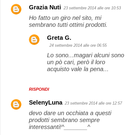
Grazia Nuti
23 settembre 2014 alle ore 10:53
C
Ho fatto un giro nel sito, mi
o
sembrano tutti ottimi prodotti.
m
m
Greta G.
e
24 settembre 2014 alle ore 06:55
n
Lo sono...magari alcuni sono
t
un pò cari, però il loro
acquisto vale la pena...
i
RISPONDI
SelenyLuna
23 settembre 2014 alle ore 12:57
devo dare un occhiata a questi
prodotti sembrano sempre
interessanti!^_______^