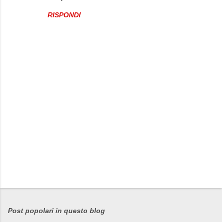
RISPONDI
P
o
s
Post popolari in questo blog