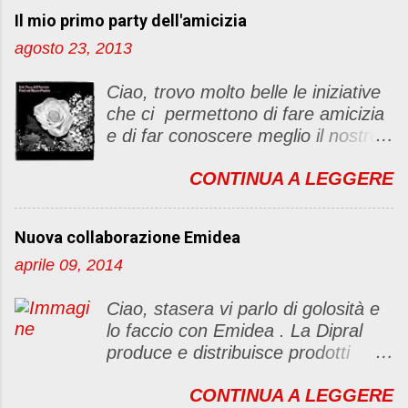
t
Il mio primo party dell'amicizia
a
u
agosto 23, 2013
n
c
Ciao, trovo molto belle le iniziative
o
che ci permettono di fare amicizia
m
e di far conoscere meglio il nostro
m
blog Oggi ho deciso di dar vita ad
e
CONTINUA A LEGGERE
un "party" dell'amicizia .... Mi
n
piacerebbe che il tutto non si
t
fermasse a una condivisione di
o
Nuova collaborazione Emidea
post, ma anche di sentimenti ed
aprile 09, 2014
emozioni. Non siete obbligate a
fare un articolino per l'iniziativa. Se
Ciao, stasera vi parlo di golosità e
avete il tempo bene, altrimenti no
lo faccio con Emidea . La Dipral
problem. :D Le regole sono le
produce e distribuisce prodotti
seguenti 1) Prelevare l'immagine
alimentari food & drinks di alta
sottostante e inserirla al lato del
CONTINUA A LEGGERE
qualità a marchio Emidea (rivolti
blog con il link del mio