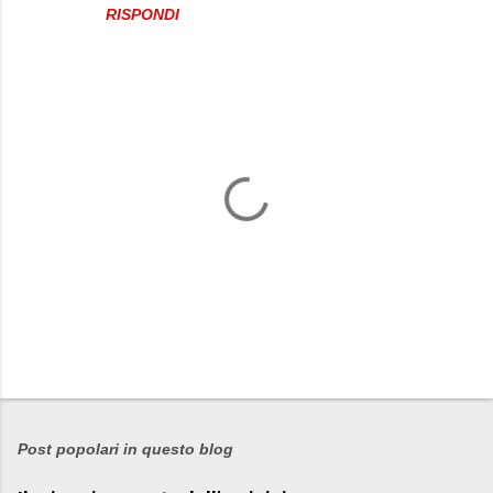
RISPONDI
P
o
s
Post popolari in questo blog
t