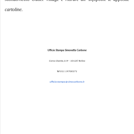
cartoline.
Ufficio Stampa Simonetta Carbone
Corso Dante,119 - 10126 Torino
Tel 011 19706371
ufficiostampa@simocarbone.it