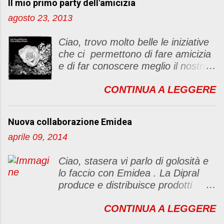
Il mio primo party dell'amicizia
a
u
agosto 23, 2013
n
c
Ciao, trovo molto belle le iniziative
o
che ci permettono di fare amicizia
m
e di far conoscere meglio il nostro
m
blog Oggi ho deciso di dar vita ad
e
CONTINUA A LEGGERE
un "party" dell'amicizia .... Mi
n
piacerebbe che il tutto non si
t
fermasse a una condivisione di
o
Nuova collaborazione Emidea
post, ma anche di sentimenti ed
aprile 09, 2014
emozioni. Non siete obbligate a
fare un articolino per l'iniziativa. Se
Ciao, stasera vi parlo di golosità e
avete il tempo bene, altrimenti no
lo faccio con Emidea . La Dipral
problem. :D Le regole sono le
produce e distribuisce prodotti
seguenti 1) Prelevare l'immagine
alimentari food & drinks di alta
sottostante e inserirla al lato del
CONTINUA A LEGGERE
qualità a marchio Emidea (rivolti
blog con il link del mio
principalmente a Bar e canale
http://foodandbeautypassion.blogs