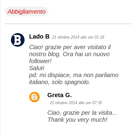
Abbigliamento
Lado B
21 ottobre 2014 alle ore 01:18
C
Ciao! grazie per aver visitato il
o
nostro blog. Ora hai un nuovo
m
follower!
m
Saluti
e
pd: mi dispiace, ma non parliamo
italiano, solo spagnolo.
n
t
Greta G.
i
21 ottobre 2014 alle ore 07:35
Ciao, grazie per la visita...
Thank you very much!