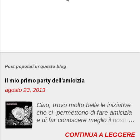
P
o
s
Post popolari in questo blog
t
Il mio primo party dell'amicizia
a
u
agosto 23, 2013
n
c
Ciao, trovo molto belle le iniziative
o
che ci permettono di fare amicizia
m
e di far conoscere meglio il nostro
m
blog Oggi ho deciso di dar vita ad
e
CONTINUA A LEGGERE
un "party" dell'amicizia .... Mi
n