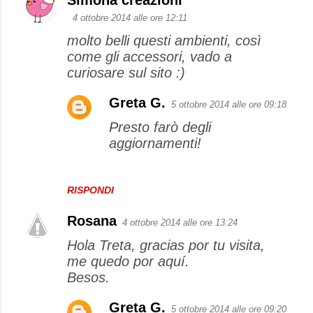
Simona creazioni
C
4 ottobre 2014 alle ore 12:11
o
molto belli questi ambienti, così
m
come gli accessori, vado a
m
curiosare sul sito :)
e
Greta G.
n
5 ottobre 2014 alle ore 09:18
t
Presto farò degli
aggiornamenti!
i
RISPONDI
Rosana
4 ottobre 2014 alle ore 13:24
Hola Treta, gracias por tu visita,
me quedo por aquí.
Besos.
Greta G.
5 ottobre 2014 alle ore 09:20