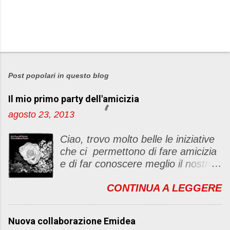
P
o
s
Post popolari in questo blog
t
Il mio primo party dell'amicizia
a
u
agosto 23, 2013
n
c
Ciao, trovo molto belle le iniziative
o
che ci permettono di fare amicizia
m
e di far conoscere meglio il nostro
m
blog Oggi ho deciso di dar vita ad
e
CONTINUA A LEGGERE
un "party" dell'amicizia .... Mi
n
piacerebbe che il tutto non si
t
fermasse a una condivisione di
o
Nuova collaborazione Emidea
post, ma anche di sentimenti ed