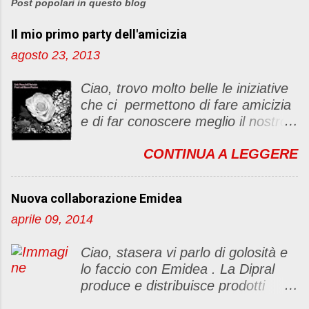
s
Post popolari in questo blog
t
Il mio primo party dell'amicizia
a
u
agosto 23, 2013
n
c
Ciao, trovo molto belle le iniziative
o
che ci permettono di fare amicizia
m
e di far conoscere meglio il nostro
m
blog Oggi ho deciso di dar vita ad
e
CONTINUA A LEGGERE
un "party" dell'amicizia .... Mi
n
piacerebbe che il tutto non si
t
fermasse a una condivisione di
o
Nuova collaborazione Emidea
post, ma anche di sentimenti ed
aprile 09, 2014
emozioni. Non siete obbligate a
fare un articolino per l'iniziativa. Se
Ciao, stasera vi parlo di golosità e
avete il tempo bene, altrimenti no
lo faccio con Emidea . La Dipral
problem. :D Le regole sono le
produce e distribuisce prodotti
seguenti 1) Prelevare l'immagine
alimentari food & drinks di alta
sottostante e inserirla al lato del