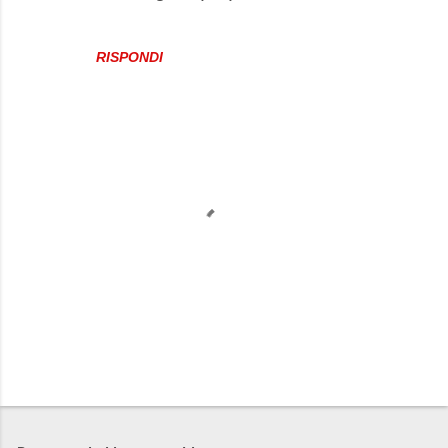
RISPONDI
P
o