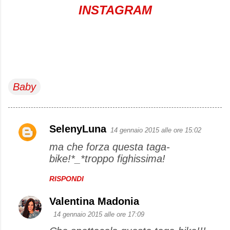
INSTAGRAM
Baby
SelenyLuna
14 gennaio 2015 alle ore 15:02
C
ma che forza questa taga-
o
bike!*_*troppo fighissima!
m
m
RISPONDI
e
Valentina Madonia
n
14 gennaio 2015 alle ore 17:09
t