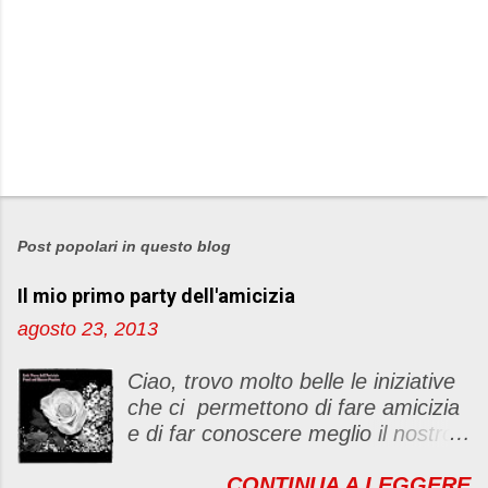
P
o
s
Post popolari in questo blog
t
Il mio primo party dell'amicizia
a
u
agosto 23, 2013
n
c
Ciao, trovo molto belle le iniziative
o
che ci permettono di fare amicizia
m
e di far conoscere meglio il nostro
m
blog Oggi ho deciso di dar vita ad
e
CONTINUA A LEGGERE
un "party" dell'amicizia .... Mi