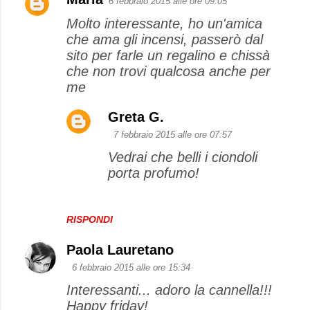
6 febbraio 2015 alle ore 09:05
C
Molto interessante, ho un'amica
o
che ama gli incensi, passerò dal
m
sito per farle un regalino e chissà
m
che non trovi qualcosa anche per
e
me
n
Greta G.
t
7 febbraio 2015 alle ore 07:57
i
Vedrai che belli i ciondoli
porta profumo!
RISPONDI
Paola Lauretano
6 febbraio 2015 alle ore 15:34
Interessanti... adoro la cannella!!!
Happy friday!