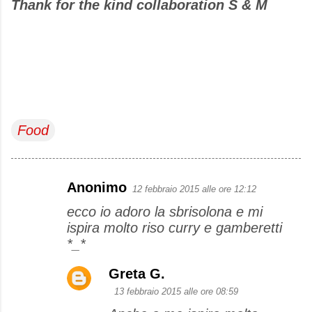
Thank for the kind collaboration S & M
Food
Anonimo
12 febbraio 2015 alle ore 12:12
C
ecco io adoro la sbrisolona e mi
o
ispira molto riso curry e gamberetti
m
*_*
m
e
Greta G.
n
13 febbraio 2015 alle ore 08:59
t