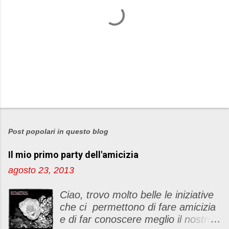
P
o
s
Post popolari in questo blog
t
Il mio primo party dell'amicizia
a
u
agosto 23, 2013
n
c
Ciao, trovo molto belle le iniziative
o
che ci permettono di fare amicizia
m
e di far conoscere meglio il nostro
m