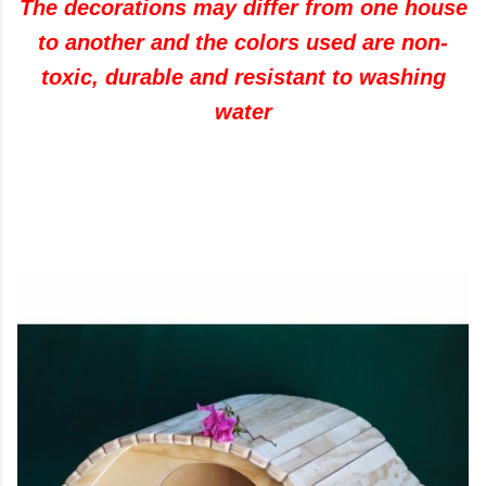
The decorations may differ from one house
to another and the colors used are non-
toxic, durable and resistant to washing
water