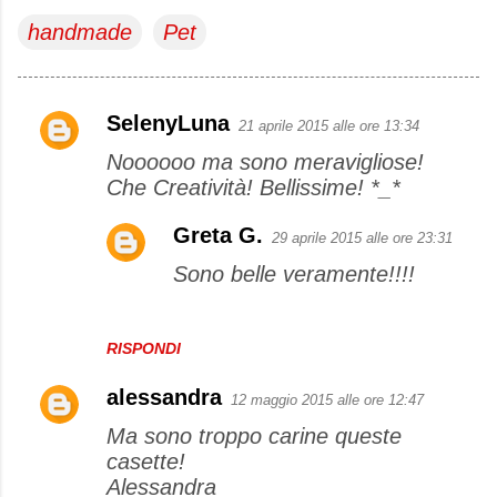
handmade
Pet
SelenyLuna
21 aprile 2015 alle ore 13:34
C
Noooooo ma sono meravigliose!
o
Che Creatività! Bellissime! *_*
m
m
Greta G.
29 aprile 2015 alle ore 23:31
e
Sono belle veramente!!!!
n
t
RISPONDI
i
alessandra
12 maggio 2015 alle ore 12:47
Ma sono troppo carine queste
casette!
Alessandra