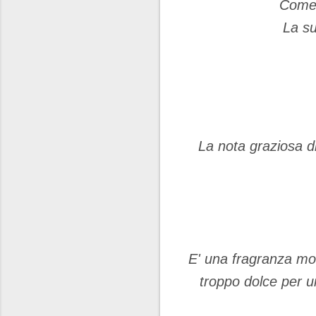
Come g
La su
La nota graziosa di
E' una fragranza mol
troppo dolce per u