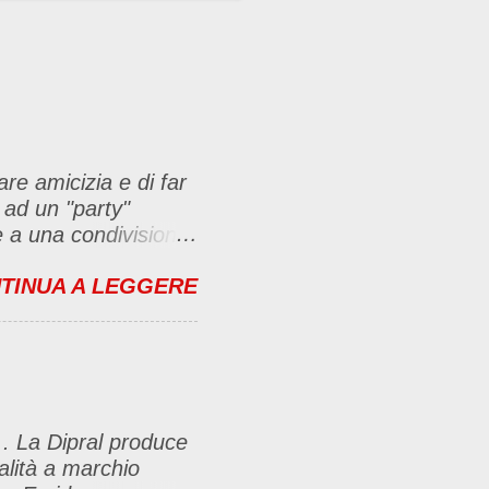
are amicizia e di far
 ad un "party"
se a una condivisione
bbligate a fare un
TINUA A LEGGERE
menti no problem. :D
ante e inserirla al
imo-party-
icambierò passando
, con il link (io poi
 . La Dipral produce
lasciare un
ualità a marchio
e riuscite) Questo