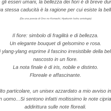
li esseri umani, la bellezza dei fiori è di breve dur
a stessa caducità è la ragione per cui esiste la bel
(Da una poesia di Ono no Komachi, Hyakunin Isshu antologia)
Il fiore: simbolo di fragilità e di bellezza.
Un elegante bouquet di gelsomino e rosa.
 ylang-ylang esprime il fascino irresistibile della 
nascosto in un fiore.
La nota finale è di iris, nobile e distinto.
Floreale e affascinante.
to particolare, un unisex azzardato a mio avviso i
n uomo...Si sentono infatti moltissimo le note cipri
addirittura sulle note floreali.