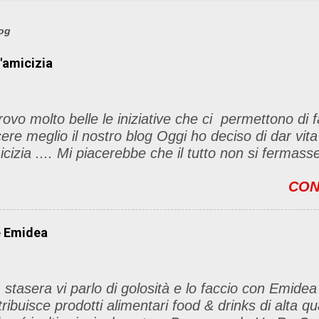
log
l'amicizia
rovo molto belle le iniziative che ci permettono di f
ere meglio il nostro blog Oggi ho deciso di dar vita
icizia .... Mi piacerebbe che il tutto non si fermas
t, ma anche di sentimenti ed emozioni. Non siete o
CON
ino per l'iniziativa. Se avete il tempo bene, altri
le sono le seguenti 1) Prelevare l'immagine sottost
l blog con il link del mio
e Emidea
/foodandbeautypassion.blogspot.it/2013/08/il-mio-pr
icizia.html 2) Diventare follower del mio blog, io r
tro 3) Inseririre nei commenti il nome del vostro blog
 stasera vi parlo di golosità e lo faccio con Emidea
 lista) 4) Diventare follower di tre blog della lista e 
tribuisce prodotti alimentari food & drinks di alta q
to 5) Condividere questa iniziativa sul vs blog (s