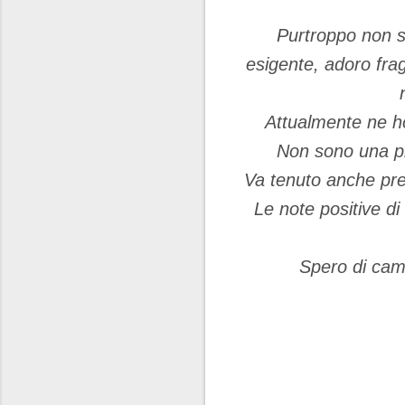
Purtroppo non s
esigente, adoro frag
Attualmente ne ho
Non sono una pr
Va tenuto anche pre
Le note positive di
Spero di camb
C
o