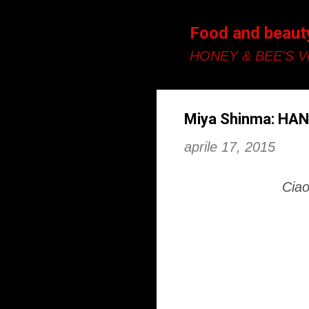
Food and beaut
HONEY & BEE'S Vi
Miya Shinma: HA
aprile 17, 2015
Ciao