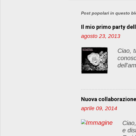
Post popolari in questo b
Il mio primo party del
agosto 23, 2013
Ciao, t
conosc
dell'am
di pos
articol
Le rego
lato de
Nuova collaborazion
http:/
aprile 09, 2014
dellam
sul vos
Ciao,
farò la
e dis
commen