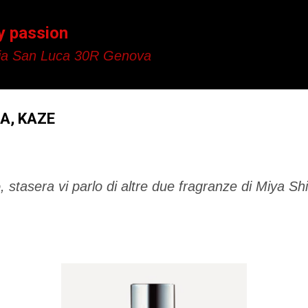
Passa ai contenuti principali
y passion
a San Luca 30R Genova
NA, KAZE
, stasera vi parlo di altre due fragranze di Miya S