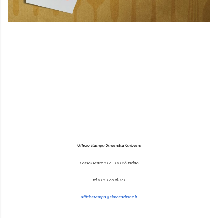
Ufficio Stampa Simonetta Carbone
Corso Dante,119 - 10126 Torino
Tel 011 19706371
ufficiostampa@simocarbone.it