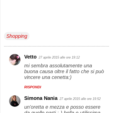
Shopping
Vetto
27 aprile 2015 alle ore 19:12
C
mi sembra assolutamente una
o
buona causa oltre il fatto che si può
m
vincere una cenetta:)
m
e
RISPONDI
n
Simona Nania
27 aprile 2015 alle ore 19:52
t
un'oretta e mezza e posso essere
i
da quelle parti :-) bella e utilissima