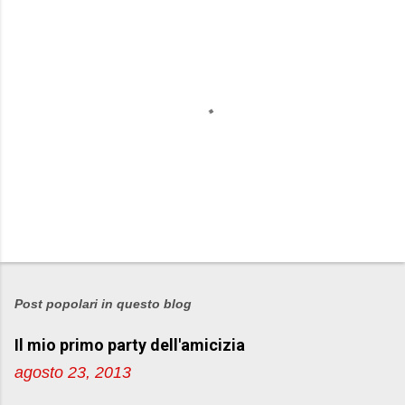
P
o
s
Post popolari in questo blog
t
Il mio primo party dell'amicizia
a
u
agosto 23, 2013
n