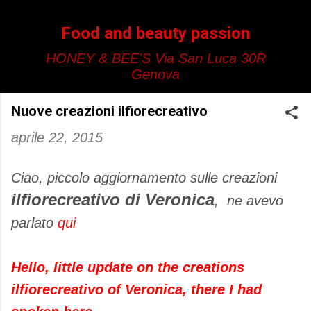
Passa ai contenuti principali
Food and beauty passion
HONEY & BEE'S Via San Luca 30R
Genova
Nuove creazioni ilfiorecreativo
aprile 22, 2015
Ciao, piccolo aggiornamento sulle creazioni
ilfiorecreativo di Veronica
, ne avevo
parlato
qui
Hello, little update on the creations
ilfiorecreativo of Veronica, there I had