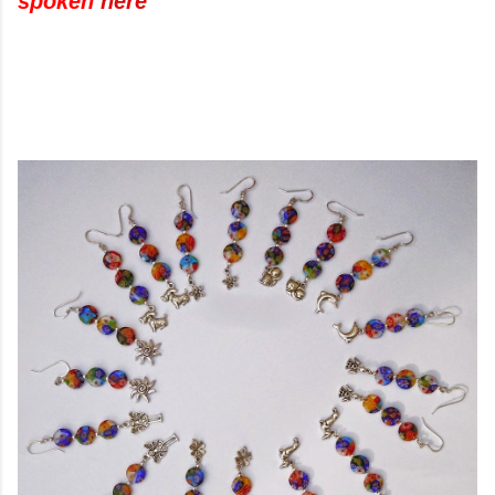
spoken
here