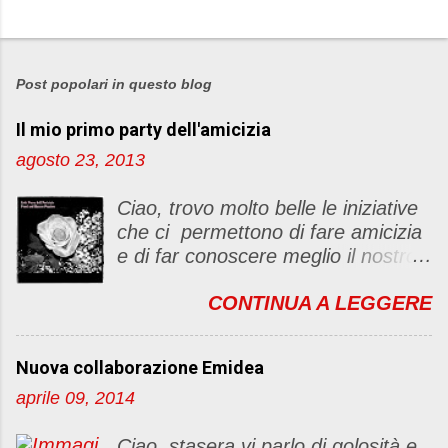
Post popolari in questo blog
Il mio primo party dell'amicizia
agosto 23, 2013
Ciao, trovo molto belle le iniziative
che ci permettono di fare amicizia
e di far conoscere meglio il nostro
blog Oggi ho deciso di dar vita ad
CONTINUA A LEGGERE
un "party" dell'amicizia .... Mi
piacerebbe che il tutto non si
fermasse a una condivisione di
Nuova collaborazione Emidea
post, ma anche di sentimenti ed
aprile 09, 2014
emozioni. Non siete obbligate a
fare un articolino per l'iniziativa. Se
Ciao, stasera vi parlo di golosità e