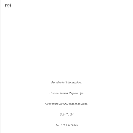
ml
Per ulteriori informazioni:
Ufficio Stampa Paglieri Spa
Alessandro Bertin/Francesca Bocci
Spin-To Srl
Tel: 011 19712375