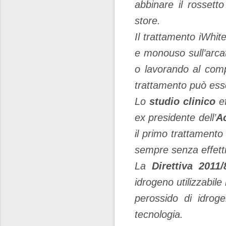
abbinare il rossetto
store.
Il trattamento iWhit
e monouso sull’arcat
o lavorando al compu
trattamento può esse
Lo
studio clinico
ef
ex presidente dell’
Ac
il primo trattamento 
sempre senza effetti 
La
Direttiva 2011
idrogeno utilizzabile
perossido di idrog
tecnologia.