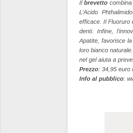
Il
brevetto
combina la
L’Acido Phthalimid
efficace. Il Fluorur
denti. Infine, l’inn
Apatite, favorisce l
loro bianco naturale.
nel gel aiuta a preven
Prezzo
: 34,95 euro 
Info al pubblico
: w