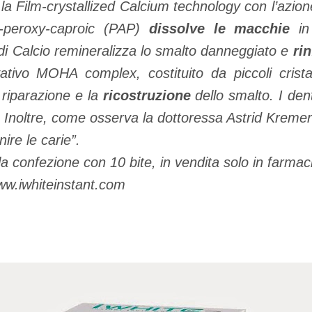
 Film-crystallized Calcium technology con l’azione d
o-peroxy-caproic (PAP)
dissolve le macchie
in
o di Calcio remineralizza lo smalto danneggiato e
ri
ovativo MOHA complex, costituito da piccoli cristal
a riparazione e la
ricostruzione
dello smalto. I dent
 Inoltre, come osserva la dottoressa Astrid Kremer:
ire le carie”.
la confezione con 10 bite, in vendita solo in farmac
ww.iwhiteinstant.com