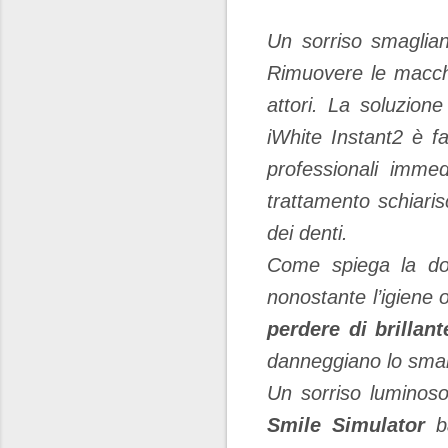
Un sorriso smaglian
Rimuovere le macch
attori. La soluzione
iWhite Instant2 è fa
professionali immed
trattamento schiaris
dei denti.
Come spiega la dot
nonostante l’igiene o
perdere di brillant
danneggiano lo smal
Un sorriso luminoso
Smile Simulator
ba