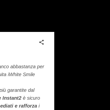
 bianco abbastanza per
uita iWhite Smile
più garantite dal
 Instant2
è sicuro
ediati e rafforza
i