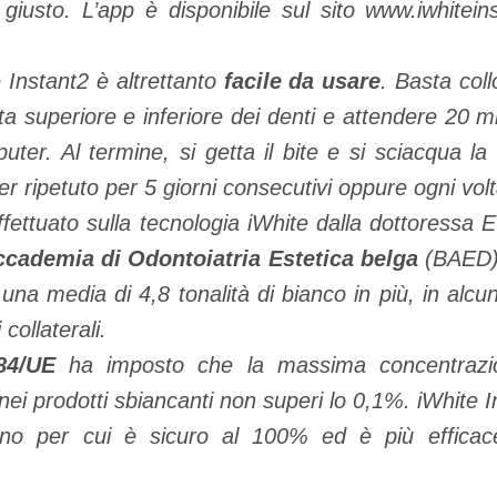
 giusto. L’app è disponibile sul sito www.iwhitei
e Instant2 è altrettanto
facile da usare
. Basta collo
a superiore e inferiore dei denti e attendere 20 m
ter. Al termine, si getta il bite e si sciacqua l
r ripetuto per 5 giorni consecutivi oppure ogni vol
fettuato sulla tecnologia iWhite dalla dottoressa
cademia di Odontoiatria Estetica belga
(BAED) 
una media di 4,8 tonalità di bianco in più, in alcun
collaterali.
/84/UE
ha imposto che la massima concentrazio
 nei prodotti sbiancanti non superi lo 0,1%. iWhite
eno per cui è sicuro al 100% ed è più efficac