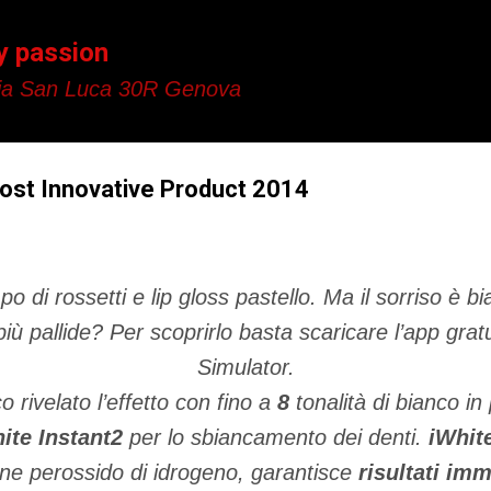
Passa ai contenuti principali
y passion
a San Luca 30R Genova
Most Innovative Product 2014
po di rossetti e lip gloss pastello. Ma il sorriso è
iù pallide? Per scoprirlo basta scaricare l’app grat
Simulator.
 rivelato l’effetto con fino a
8
tonalità di bianco in 
ite Instant2
per lo sbiancamento dei denti.
iWhite
ne perossido di idrogeno, garantisce
risultati imm