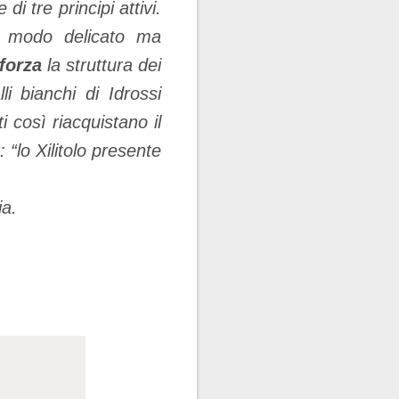
i tre principi attivi.
 modo delicato ma
nforza
la struttura dei
li bianchi di Idrossi
i così riacquistano il
 “lo Xilitolo presente
ia.