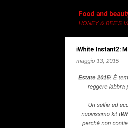
Food and beaut
HONEY & BEE'S Vi
iWhite Instant2: 
maggio 13, 2015
Estate 2015
! È tem
reggere labbra p
Un selfie ed ecco
nuovissimo kit
iWh
perché non contie