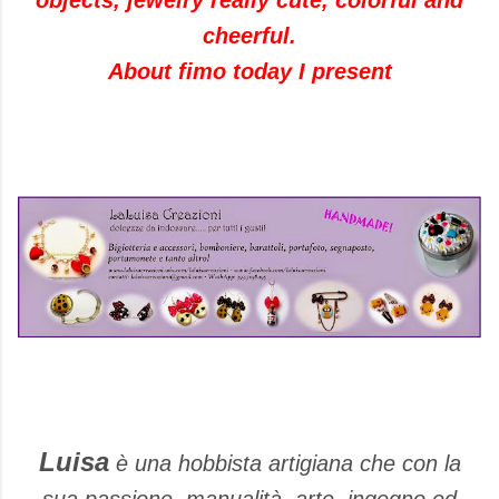
objects, jewelry really cute, colorful and
cheerful.
About fimo today I present
Luisa
è una hobbista artigiana che con la
sua passione, manualità, arte, ingegno ed