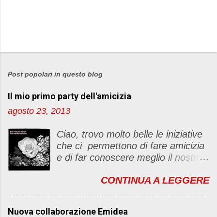
Post popolari in questo blog
Il mio primo party dell'amicizia
agosto 23, 2013
Ciao, trovo molto belle le iniziative
che ci permettono di fare amicizia
e di far conoscere meglio il nostro
blog Oggi ho deciso di dar vita ad
CONTINUA A LEGGERE
un "party" dell'amicizia .... Mi
piacerebbe che il tutto non si
fermasse a una condivisione di
Nuova collaborazione Emidea
post, ma anche di sentimenti ed