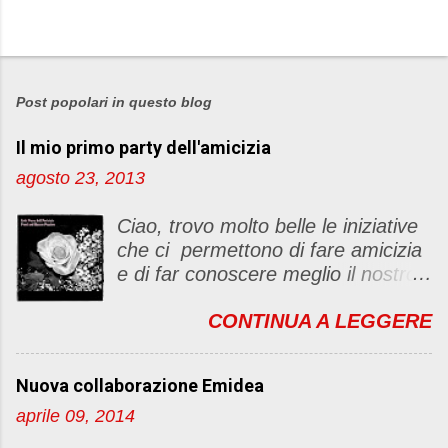
Post popolari in questo blog
Il mio primo party dell'amicizia
agosto 23, 2013
Ciao, trovo molto belle le iniziative
che ci permettono di fare amicizia
e di far conoscere meglio il nostro
blog Oggi ho deciso di dar vita ad
CONTINUA A LEGGERE
un "party" dell'amicizia .... Mi
piacerebbe che il tutto non si
fermasse a una condivisione di
Nuova collaborazione Emidea
post, ma anche di sentimenti ed
aprile 09, 2014
emozioni. Non siete obbligate a
fare un articolino per l'iniziativa. Se