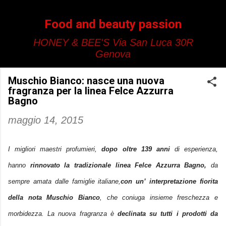
Passa ai contenuti principali
Food and beauty passion
HONEY & BEE'S Via San Luca 30R
Genova
Muschio Bianco: nasce una nuova
fragranza per la linea Felce Azzurra
Bagno
maggio 14, 2015
I migliori maestri profumieri,
dopo oltre 139 anni
di esperienza,
hanno
rinnovato la tradizionale linea Felce Azzurra Bagno,
da
sempre amata dalle famiglie italiane,
con un’
interpretazione fiorita
della nota Muschio Bianco
, che coniuga insieme freschezza e
morbidezza. La nuova fragranza è
declinata su tutti i prodotti da