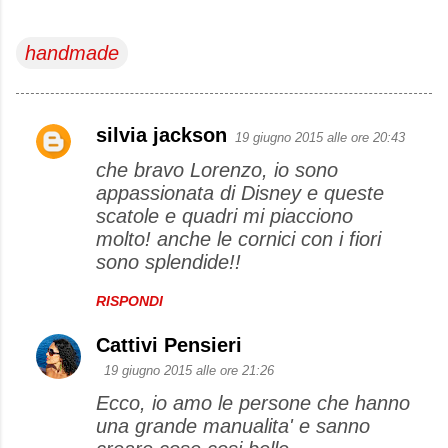
handmade
silvia jackson
19 giugno 2015 alle ore 20:43
C
che bravo Lorenzo, io sono
o
appassionata di Disney e queste
m
scatole e quadri mi piacciono
m
molto! anche le cornici con i fiori
e
sono splendide!!
n
RISPONDI
t
i
Cattivi Pensieri
19 giugno 2015 alle ore 21:26
Ecco, io amo le persone che hanno
una grande manualita' e sanno