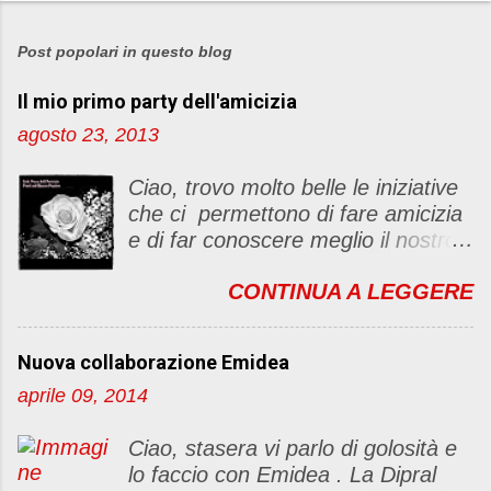
P
o
s
Post popolari in questo blog
t
Il mio primo party dell'amicizia
a
u
agosto 23, 2013
n
c
Ciao, trovo molto belle le iniziative
o
che ci permettono di fare amicizia
m
e di far conoscere meglio il nostro
m
blog Oggi ho deciso di dar vita ad
e
CONTINUA A LEGGERE
un "party" dell'amicizia .... Mi
n
piacerebbe che il tutto non si
t
fermasse a una condivisione di
o
Nuova collaborazione Emidea
post, ma anche di sentimenti ed
aprile 09, 2014
emozioni. Non siete obbligate a
fare un articolino per l'iniziativa. Se
Ciao, stasera vi parlo di golosità e
avete il tempo bene, altrimenti no
lo faccio con Emidea . La Dipral
problem. :D Le regole sono le