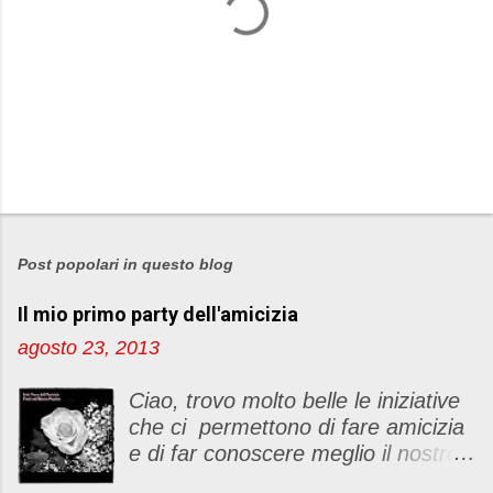
P
o
s
Post popolari in questo blog
t
Il mio primo party dell'amicizia
a
u
agosto 23, 2013
n
c
Ciao, trovo molto belle le iniziative
o
che ci permettono di fare amicizia
m
e di far conoscere meglio il nostro
m
blog Oggi ho deciso di dar vita ad