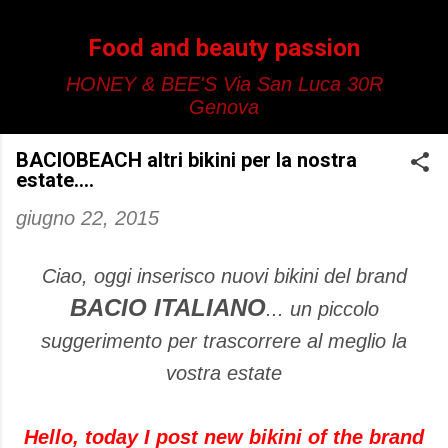
Passa ai contenuti principali
Food and beauty passion
HONEY & BEE'S Via San Luca 30R
Genova
BACIOBEACH altri bikini per la nostra
estate....
giugno 22, 2015
Ciao, oggi inserisco nuovi bikini del brand
BACIO ITALIANO
... un piccolo
suggerimento per trascorrere al meglio la
vostra estate
Hello, today I post new bikini of the brand