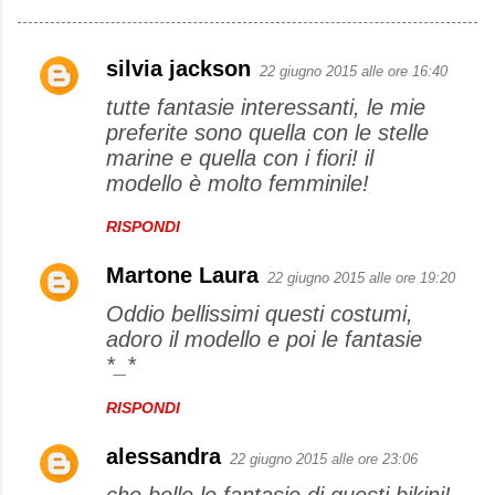
silvia jackson
22 giugno 2015 alle ore 16:40
C
tutte fantasie interessanti, le mie
o
preferite sono quella con le stelle
m
marine e quella con i fiori! il
m
modello è molto femminile!
e
RISPONDI
n
t
Martone Laura
22 giugno 2015 alle ore 19:20
i
Oddio bellissimi questi costumi,
adoro il modello e poi le fantasie
*_*
RISPONDI
alessandra
22 giugno 2015 alle ore 23:06
che belle le fantasie di questi bikini!